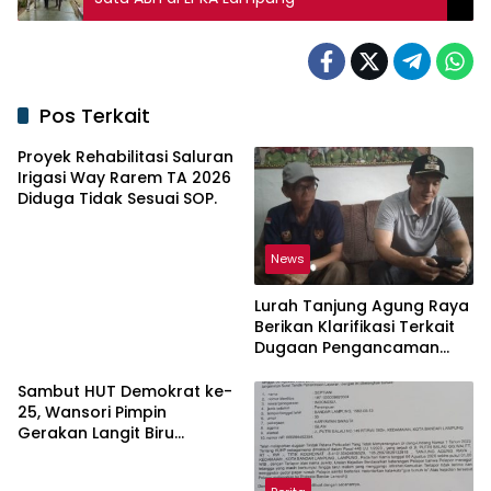
Pos Terkait
Proyek Rehabilitasi Saluran
Irigasi Way Rarem TA 2026
Diduga Tidak Sesuai SOP.
News
Lurah Tanjung Agung Raya
Berikan Klarifikasi Terkait
Dugaan Pengancaman
Antar Warga Yang
Berujung Laporan ke Polisi
Sambut HUT Demokrat ke-
25, Wansori Pimpin
Gerakan Langit Biru
Indonesia Asri di Lampung
Utara.