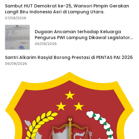
Sambut HUT Demokrat ke-25, Wansori Pimpin Gerakan
Langit Biru Indonesia Asri di Lampung Utara.
07/08/2026
Dugaan Ancaman terhadap Keluarga
Pengurus PWI Lampung Dikawal Legislator
dan Jurnalis
06/08/2026
Santri Alkarim Rasyid Borong Prestasi di PENTAS PAI 2026
06/08/2026