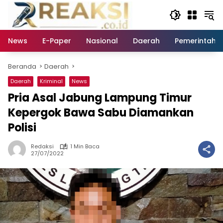
Langsung
ke
konten
News
E-Paper
Nasional
Daerah
Pemerintaha
Beranda
Daerah
Daerah
Kriminal
News
Pria Asal Jabung Lampung Timur
Kepergok Bawa Sabu Diamankan
Polisi
Redaksi
1 Min Baca
27/07/2022