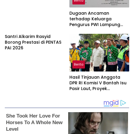
Berita
Dugaan Ancaman
terhadap Keluarga
Pengurus PWI Lampung
Dikawal Legislator dan
Jurnalis
Santri Alkarim Rasyid
Borong Prestasi di PENTAS
PAI 2026
Berita
Hasil Tinjauan Anggota
DPR RI Komisi V Bantah Isu
Pasir Laut, Proyek
Pengaman Pantai Mandiri
Sejati Dipastikan Sesuai
Spesifikasi