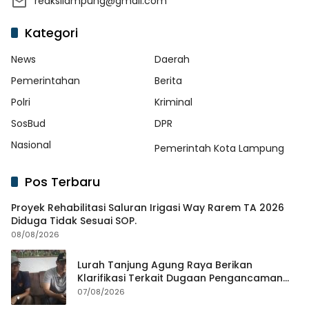
reaksilampung@gmail.com
Kategori
News
Daerah
Pemerintahan
Berita
Polri
Kriminal
SosBud
DPR
Nasional
Pemerintah Kota Lampung
Pos Terbaru
Proyek Rehabilitasi Saluran Irigasi Way Rarem TA 2026
Diduga Tidak Sesuai SOP.
08/08/2026
Lurah Tanjung Agung Raya Berikan
Klarifikasi Terkait Dugaan Pengancaman
Antar Warga Yang Berujung Laporan ke
07/08/2026
Polisi