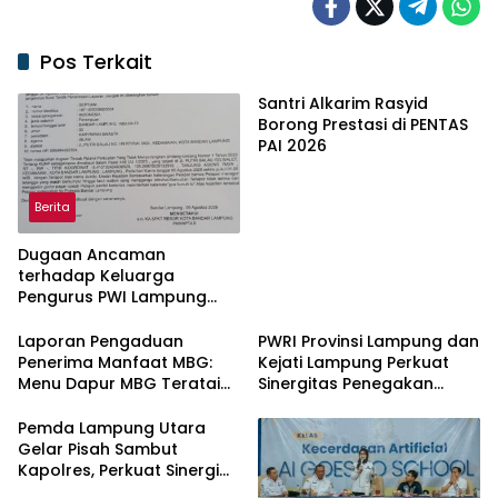
Pos Terkait
Santri Alkarim Rasyid
Borong Prestasi di PENTAS
PAI 2026
Berita
Dugaan Ancaman
terhadap Keluarga
Pengurus PWI Lampung
Dikawal Legislator dan
Jurnalis
Laporan Pengaduan
PWRI Provinsi Lampung dan
Penerima Manfaat MBG:
Kejati Lampung Perkuat
Menu Dapur MBG Teratai
Sinergitas Penegakan
Lampung Utara Disorot,
Hukum dan Kemitraan Pers
Masyarakat Minta Satgas
Pemda Lampung Utara
Lakukan Investigasi
Gelar Pisah Sambut
Kapolres, Perkuat Sinergi
Jaga Kamtibmas