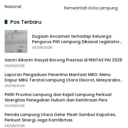
Nasional
Pemerintah Kota Lampung
Pos Terbaru
Dugaan Ancaman terhadap Keluarga
Pengurus PWI Lampung Dikawal Legislator
dan Jurnalis
06/08/2026
Santri Alkarim Rasyid Borong Prestasi di PENTAS PAI 2026
06/08/2026
Laporan Pengaduan Penerima Manfaat MBG: Menu
Dapur MBG Teratai Lampung Utara Disorot, Masyarakat
Minta Satgas Lakukan Investigasi
06/08/2026
PWRI Provinsi Lampung dan Kejati Lampung Perkuat
Sinergitas Penegakan Hukum dan Kemitraan Pers
06/08/2026
Pemda Lampung Utara Gelar Pisah Sambut Kapolres,
Perkuat Sinergi Jaga Kamtibmas
06/08/2026