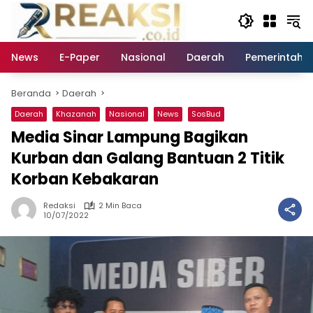
Langsung
ke
konten
News
E-Paper
Nasional
Daerah
Pemerintaha
Beranda
Daerah
Daerah
Khazanah
Nasional
News
SosBud
Media Sinar Lampung Bagikan
Kurban dan Galang Bantuan 2 Titik
Korban Kebakaran
Redaksi
2 Min Baca
10/07/2022