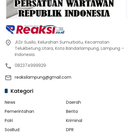
Jl.Dr Susilo, Kelurahan Sumurbatu, Kecamatan
Telukbetung Utara, Kota Bandarlampung, Lampung –
Indonesia.
082374999929
reaksilampung@gmail.com
Kategori
News
Daerah
Pemerintahan
Berita
Polri
Kriminal
SosBud
DPR