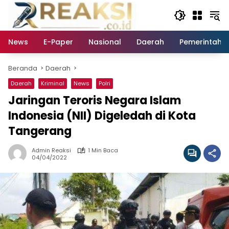
Langsung
ke
konten
News
E-Paper
Nasional
Daerah
Pemerintaha
Beranda
Daerah
Daerah
Kriminal
News
Polri
Jaringan Teroris Negara Islam
Indonesia (NII) Digeledah di Kota
Tangerang
Admin Reaksi
1 Min Baca
04/04/2022