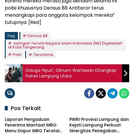
karena mereka merasa juga dendam selama ini
polisi khususnya Densus 88 Antiteror terus
menangkapi para anggota kelompok mereka”
tutupnya. [Red]
Tag:
Densus 88
Jaringan Teroris Negara Islam Indonesia (NII) Digeledah
di Kota Tangerang
Polri
Terorisme
Diduga ‘Nyuri’, Oknum Wartawan Ditangkap
Polres Lampung Utara
Pos Terkait
Laporan Pengaduan
PWRI Provinsi Lampung dan
Penerima Manfaat MBG:
Kejati Lampung Perkuat
Menu Dapur MBG Teratai
Sinergitas Penegakan