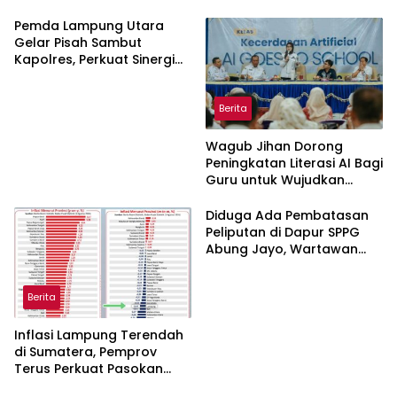
Lampung Utara Disorot,
Hukum dan Kemitraan Pers
Masyarakat Minta Satgas
Pemda Lampung Utara
Lakukan Investigasi
Gelar Pisah Sambut
Kapolres, Perkuat Sinergi
Jaga Kamtibmas
Berita
Wagub Jihan Dorong
Peningkatan Literasi AI Bagi
Guru untuk Wujudkan
Pendidikan Berkualitas
Diduga Ada Pembatasan
Peliputan di Dapur SPPG
Abung Jayo, Wartawan
Minta Penjelasan dan
Transparansi
Berita
Inflasi Lampung Terendah
di Sumatera, Pemprov
Terus Perkuat Pasokan
dan Distribusi Pangan