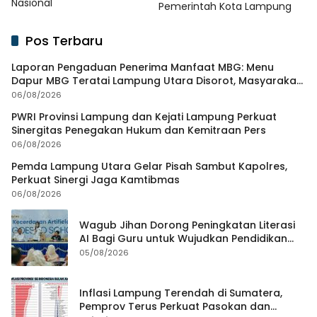
Nasional
Pemerintah Kota Lampung
Pos Terbaru
Laporan Pengaduan Penerima Manfaat MBG: Menu
Dapur MBG Teratai Lampung Utara Disorot, Masyarakat
Minta Satgas Lakukan Investigasi
06/08/2026
PWRI Provinsi Lampung dan Kejati Lampung Perkuat
Sinergitas Penegakan Hukum dan Kemitraan Pers
06/08/2026
Pemda Lampung Utara Gelar Pisah Sambut Kapolres,
Perkuat Sinergi Jaga Kamtibmas
06/08/2026
Wagub Jihan Dorong Peningkatan Literasi
AI Bagi Guru untuk Wujudkan Pendidikan
Berkualitas
05/08/2026
Inflasi Lampung Terendah di Sumatera,
Pemprov Terus Perkuat Pasokan dan