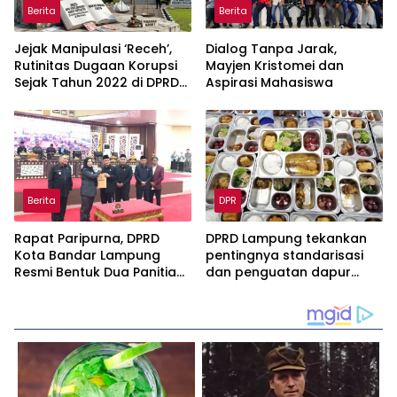
Berita
Berita
Jejak Manipulasi ‘Receh’,
Dialog Tanpa Jarak,
Rutinitas Dugaan Korupsi
Mayjen Kristomei dan
Sejak Tahun 2022 di DPRD
Aspirasi Mahasiswa
Lampung Timur Kian Busuk
Berita
DPR
Rapat Paripurna, DPRD
DPRD Lampung tekankan
Kota Bandar Lampung
pentingnya standarisasi
Resmi Bentuk Dua Panitia
dan penguatan dapur
Khusus
MBG