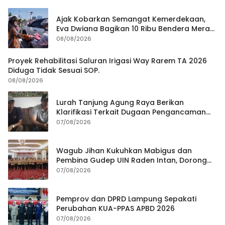
Ajak Kobarkan Semangat Kemerdekaan,
Eva Dwiana Bagikan 10 Ribu Bendera Merah
Putih ke Warga
08/08/2026
Proyek Rehabilitasi Saluran Irigasi Way Rarem TA 2026
Diduga Tidak Sesuai SOP.
08/08/2026
Lurah Tanjung Agung Raya Berikan
Klarifikasi Terkait Dugaan Pengancaman
Antar Warga Yang Berujung Laporan ke
07/08/2026
Polisi
Wagub Jihan Kukuhkan Mabigus dan
Pembina Gudep UIN Raden Intan, Dorong
Penguatan Karakter Generasi Muda
07/08/2026
Pemprov dan DPRD Lampung Sepakati
Perubahan KUA-PPAS APBD 2026
07/08/2026