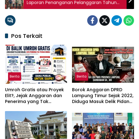
Laporan Penanganan Pelanggaran Tahun
2021
Pos Terkait
Berita
Berita
Umroh Gratis atau Proyek
Borok Anggaran DPRD
Elit?, Jejak Anggaran dan
Lampung Timur Sejak 2022,
Penerima yang Tak
Diduga Masuk Delik Pidana
Terbuka di Kesra Kota
Korupsi
Bandar Lampung