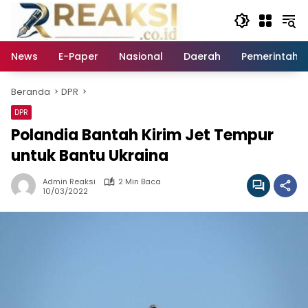
Langsung
ke
konten
News
E-Paper
Nasional
Daerah
Pemerintaha
Beranda
DPR
DPR
Polandia Bantah Kirim Jet Tempur
untuk Bantu Ukraina
Admin Reaksi
2 Min Baca
10/03/2022