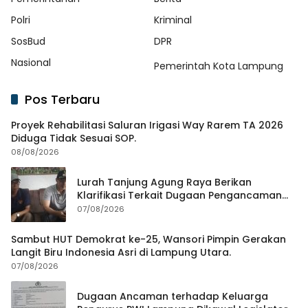
Polri
Kriminal
SosBud
DPR
Nasional
Pemerintah Kota Lampung
Pos Terbaru
Proyek Rehabilitasi Saluran Irigasi Way Rarem TA 2026
Diduga Tidak Sesuai SOP.
08/08/2026
Lurah Tanjung Agung Raya Berikan
Klarifikasi Terkait Dugaan Pengancaman
Antar Warga Yang Berujung Laporan ke
07/08/2026
Polisi
Sambut HUT Demokrat ke-25, Wansori Pimpin Gerakan
Langit Biru Indonesia Asri di Lampung Utara.
07/08/2026
Dugaan Ancaman terhadap Keluarga