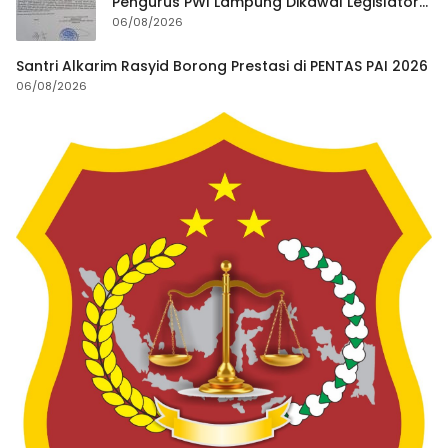
Pengurus PWI Lampung Dikawal Legislator
dan Jurnalis
06/08/2026
Santri Alkarim Rasyid Borong Prestasi di PENTAS PAI 2026
06/08/2026