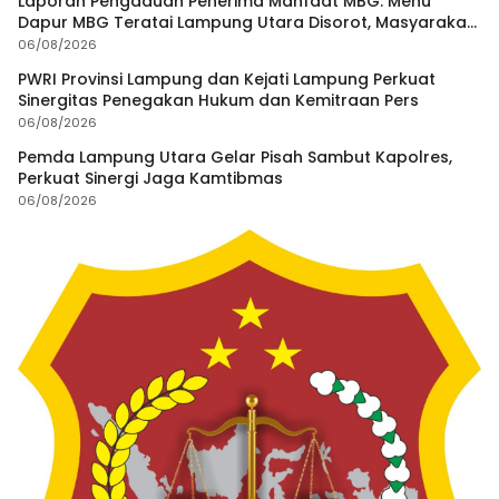
Laporan Pengaduan Penerima Manfaat MBG: Menu
Dapur MBG Teratai Lampung Utara Disorot, Masyarakat
Minta Satgas Lakukan Investigasi
06/08/2026
PWRI Provinsi Lampung dan Kejati Lampung Perkuat
Sinergitas Penegakan Hukum dan Kemitraan Pers
06/08/2026
Pemda Lampung Utara Gelar Pisah Sambut Kapolres,
Perkuat Sinergi Jaga Kamtibmas
06/08/2026