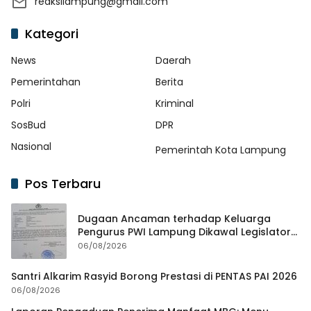
reaksilampung@gmail.com
Kategori
News
Daerah
Pemerintahan
Berita
Polri
Kriminal
SosBud
DPR
Nasional
Pemerintah Kota Lampung
Pos Terbaru
Dugaan Ancaman terhadap Keluarga
Pengurus PWI Lampung Dikawal Legislator
dan Jurnalis
06/08/2026
Santri Alkarim Rasyid Borong Prestasi di PENTAS PAI 2026
06/08/2026