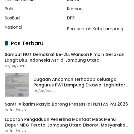
Polri
Kriminal
SosBud
DPR
Nasional
Pemerintah Kota Lampung
Pos Terbaru
Sambut HUT Demokrat ke-25, Wansori Pimpin Gerakan
Langit Biru Indonesia Asri di Lampung Utara.
07/08/2026
Dugaan Ancaman terhadap Keluarga
Pengurus PWI Lampung Dikawal Legislator
dan Jurnalis
06/08/2026
Santri Alkarim Rasyid Borong Prestasi di PENTAS PAI 2026
06/08/2026
Laporan Pengaduan Penerima Manfaat MBG: Menu
Dapur MBG Teratai Lampung Utara Disorot, Masyarakat
Minta Satgas Lakukan Investigasi
06/08/2026