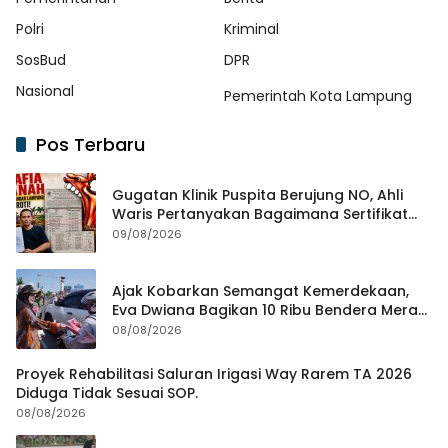
Polri
Kriminal
SosBud
DPR
Nasional
Pemerintah Kota Lampung
Pos Terbaru
Gugatan Klinik Puspita Berujung NO, Ahli
Waris Pertanyakan Bagaimana Sertifikat
Hasil Produk Unjuk Rasa Jadi Agunan Bank
09/08/2026
Ajak Kobarkan Semangat Kemerdekaan,
Eva Dwiana Bagikan 10 Ribu Bendera Merah
Putih ke Warga
08/08/2026
Proyek Rehabilitasi Saluran Irigasi Way Rarem TA 2026
Diduga Tidak Sesuai SOP.
08/08/2026