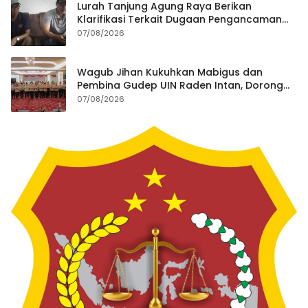
Lurah Tanjung Agung Raya Berikan
Klarifikasi Terkait Dugaan Pengancaman
Antar Warga Yang Berujung Laporan ke
07/08/2026
Polisi
Wagub Jihan Kukuhkan Mabigus dan
Pembina Gudep UIN Raden Intan, Dorong
Penguatan Karakter Generasi Muda
07/08/2026