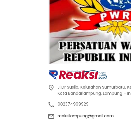
Jl.Dr Susilo, Kelurahan Sumurbatu,
Kota Bandarlampung, Lampung – In
082374999929
reaksilampung@gmail.com