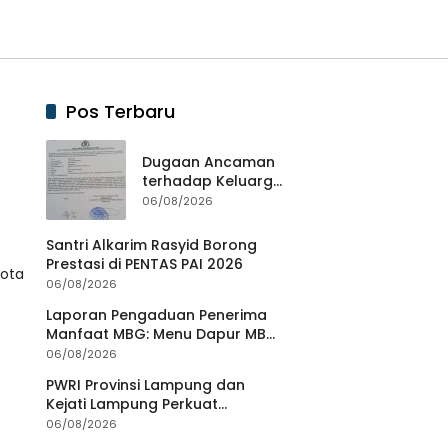
Pos Terbaru
Dugaan Ancaman
terhadap Keluarga
Pengurus PWI
06/08/2026
Lampung Dikawal
Legislator dan
Santri Alkarim Rasyid Borong
Jurnalis
Prestasi di PENTAS PAI 2026
Kota
06/08/2026
Laporan Pengaduan Penerima
Manfaat MBG: Menu Dapur MBG
Teratai Lampung Utara Disorot,
06/08/2026
Masyarakat Minta Satgas
PWRI Provinsi Lampung dan
Lakukan Investigasi
Kejati Lampung Perkuat
Sinergitas Penegakan Hukum
06/08/2026
dan Kemitraan Pers