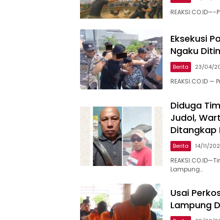
REAKSI.CO.ID—-P
Eksekusi P
Ngaku Diti
Berita
23/04/2
REAKSI.CO.ID — 
Diduga Tim
Judol, Wa
Ditangkap
Berita
14/11/20
REAKSI.CO.ID—Tim
Lampung…
Usai Perkos
Lampung Di