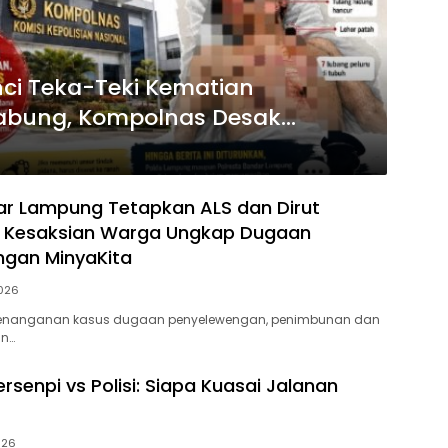
ci Teka-Teki Kematian
abung, Kompolnas Desak
Sebenarnya
dar Lampung Tetapkan ALS dan Dirut
, Kesaksian Warga Ungkap Dugaan
ngan MinyaKita
026
Penanganan kasus dugaan penyelewengan, penimbunan dan
n…
rsenpi vs Polisi: Siapa Kuasai Jalanan
026