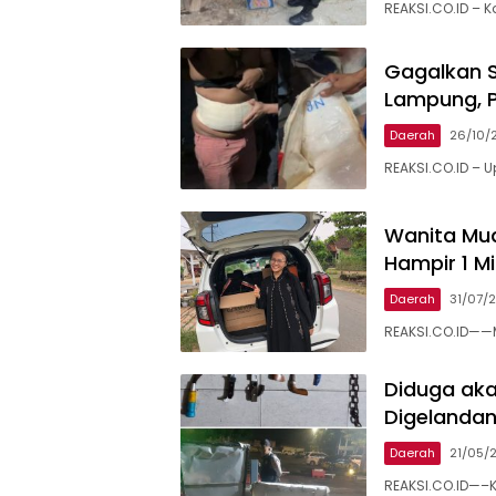
REAKSI.CO.ID –
Gagalkan S
Lampung, P
Daerah
26/10/
REAKSI.CO.ID – 
Wanita Mud
Hampir 1 Mi
Daerah
31/07/
REAKSI.CO.ID——
Diduga aka
Digelandan
Daerah
21/05/
REAKSI.CO.ID—–