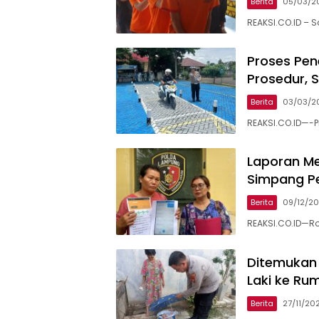
Berita
05/03/2
REAKSI.CO.ID – 
Proses Pene
Prosedur, S
Berita
03/03/2
REAKSI.CO.ID—-Pr
Laporan Me
Simpang Pe
Berita
09/12/2
REAKSI.CO.ID—Ro
Ditemukan d
Laki ke Ru
Berita
27/11/20