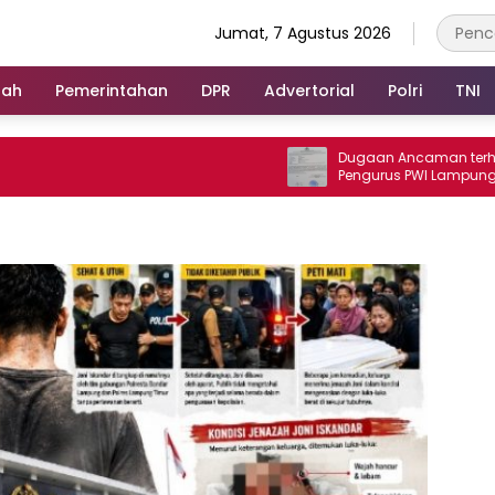
Jumat, 7 Agustus 2026
rah
Pemerintahan
DPR
Advertorial
Polri
TNI
Dugaan Ancaman terhadap Keluarg
Pengurus PWI Lampung Dikawal
Legislator dan Jurnalis