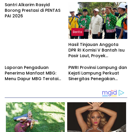
Jurnalis
Santri Alkarim Rasyid
Borong Prestasi di PENTAS
PAI 2026
Berita
Hasil Tinjauan Anggota
DPR RI Komisi V Bantah Isu
Pasir Laut, Proyek
Pengaman Pantai Mandiri
Sejati Dipastikan Sesuai
Laporan Pengaduan
PWRI Provinsi Lampung dan
Spesifikasi
Penerima Manfaat MBG:
Kejati Lampung Perkuat
Menu Dapur MBG Teratai
Sinergitas Penegakan
Lampung Utara Disorot,
Hukum dan Kemitraan Pers
Masyarakat Minta Satgas
Lakukan Investigasi