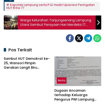
Kapolda Lampung serta PJU Hadiri Upacara Peringatan
HUT RI Ke 77
Warga Kelurahan Tanjungsenang Lampung
Utara Sambut Perayaan Hari Merdeka 17
Agustus dengan Tasyakuran
Pos Terkait
Sambut HUT Demokrat ke-
25, Wansori Pimpin
Gerakan Langit Biru
Indonesia Asri di Lampung
Utara.
Berita
Dugaan Ancaman
terhadap Keluarga
Pengurus PWI Lampung
Dikawal Legislator dan