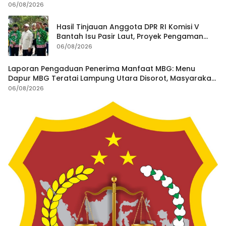
06/08/2026
Hasil Tinjauan Anggota DPR RI Komisi V
Bantah Isu Pasir Laut, Proyek Pengaman
Pantai Mandiri Sejati Dipastikan Sesuai
06/08/2026
Spesifikasi
Laporan Pengaduan Penerima Manfaat MBG: Menu
Dapur MBG Teratai Lampung Utara Disorot, Masyarakat
Minta Satgas Lakukan Investigasi
06/08/2026