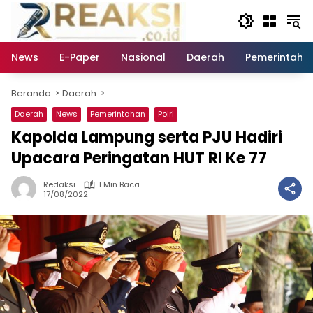
Langsung
ke
konten
News
E-Paper
Nasional
Daerah
Pemerintaha
Beranda
Daerah
Daerah
News
Pemerintahan
Polri
Kapolda Lampung serta PJU Hadiri
Upacara Peringatan HUT RI Ke 77
Redaksi
1 Min Baca
17/08/2022