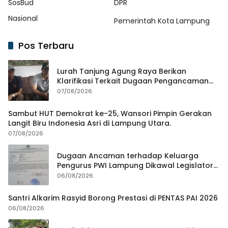
SosBud
DPR
Nasional
Pemerintah Kota Lampung
Pos Terbaru
Lurah Tanjung Agung Raya Berikan
Klarifikasi Terkait Dugaan Pengancaman
Antar Warga Yang Berujung Laporan ke
07/08/2026
Polisi
Sambut HUT Demokrat ke-25, Wansori Pimpin Gerakan
Langit Biru Indonesia Asri di Lampung Utara.
07/08/2026
Dugaan Ancaman terhadap Keluarga
Pengurus PWI Lampung Dikawal Legislator
dan Jurnalis
06/08/2026
Santri Alkarim Rasyid Borong Prestasi di PENTAS PAI 2026
06/08/2026