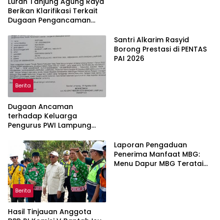
Lurah Tanjung Agung Raya
Berikan Klarifikasi Terkait
Dugaan Pengancaman
Antar Warga Yang
Berujung Laporan ke Polisi
Santri Alkarim Rasyid
Borong Prestasi di PENTAS
PAI 2026
Berita
Dugaan Ancaman
terhadap Keluarga
Pengurus PWI Lampung
Dikawal Legislator dan
Jurnalis
Laporan Pengaduan
Penerima Manfaat MBG:
Menu Dapur MBG Teratai
Lampung Utara Disorot,
Masyarakat Minta Satgas
Berita
Lakukan Investigasi
Hasil Tinjauan Anggota