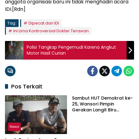
anggota organisasi baru ini tidak menghadiri acara
IDI.[Rdn]
Tag:
Dipecat dari IDI
Ini Lima Kontroversial Dokter Terawan
Polisi Tangkap Pengemudi Karena Angkut
Motor Hasil Curian
Pos Terkait
Sambut HUT Demokrat ke-
25, Wansori Pimpin
Gerakan Langit Biru
Indonesia Asri di Lampung
Utara.
News