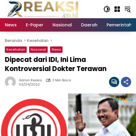
Langsung
ke
konten
News
E-Paper
Nasional
Daerah
Pemerintaha
Beranda
Kesehatan
Kesehatan
Nasional
News
Dipecat dari IDI, Ini Lima
Kontroversial Dokter Terawan
Admin Reaksi
3 Min Baca
03/04/2022