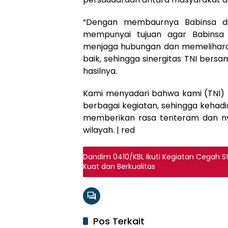
“Dengan membaurnya Babinsa da
mempunyai tujuan agar Babinsa
menjaga hubungan dan memelihara k
baik, sehingga sinergitas TNI ber
hasilnya.
Kami menyadari bahwa kami (TNI) 
berbagai kegiatan, sehingga kehad
memberikan rasa tenteram dan nya
wilayah. | red
Dandim 0410/KBL Ikuti Kegiatan Cegah 
Kuat dan Berkualitas
Pos Terkait