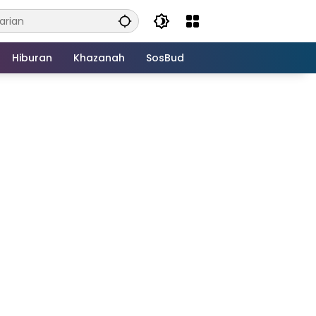
Hiburan
Khazanah
SosBud