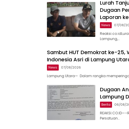
Lurah Tanju
Dugaan Pe
Laporan ke 
News
07/08/2
Reaksi.co.idLu
Lampung,…
Sambut HUT Demokrat ke-25, Wa
Indonesia Asri di Lampung Utar
News
07/08/2026
Lampung Utara— Dalam rangka memperingati
Dugaan An
Lampung Di
Berita
06/08/2
REAKSI.CO.ID—–R
Persatuan…