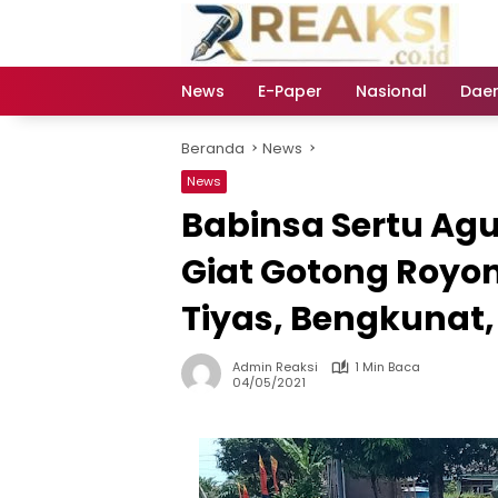
Langsung
ke
konten
News
E-Paper
Nasional
Dae
Beranda
News
News
Babinsa Sertu Ag
Giat Gotong Royo
Tiyas, Bengkunat, 
Admin Reaksi
1 Min Baca
04/05/2021