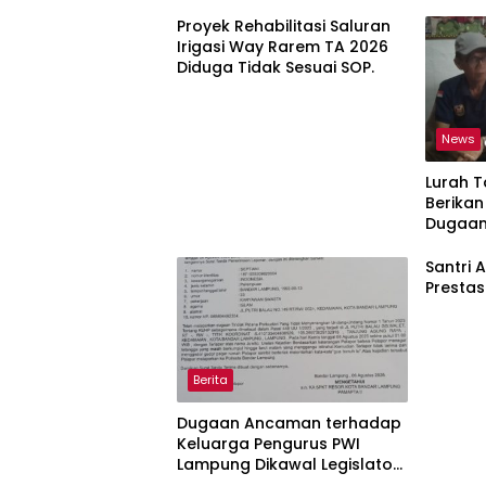
Proyek Rehabilitasi Saluran
Irigasi Way Rarem TA 2026
Diduga Tidak Sesuai SOP.
News
Lurah 
Berikan 
Dugaa
Antar 
Laporan
Santri 
Prestas
Berita
Dugaan Ancaman terhadap
Keluarga Pengurus PWI
Lampung Dikawal Legislator
dan Jurnalis