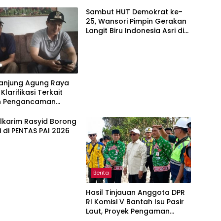
Sambut HUT Demokrat ke-
25, Wansori Pimpin Gerakan
Langit Biru Indonesia Asri di
Lampung Utara.
Tanjung Agung Raya
Klarifikasi Terkait
n Pengancaman
Warga Yang Berujung
 ke Polisi
Alkarim Rasyid Borong
i di PENTAS PAI 2026
Berita
Hasil Tinjauan Anggota DPR
RI Komisi V Bantah Isu Pasir
Laut, Proyek Pengaman
Pantai Mandiri Sejati