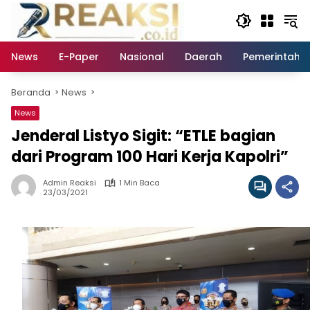
Langsung
ke
konten
News
E-Paper
Nasional
Daerah
Pemerintaha
Beranda
News
News
Jenderal Listyo Sigit: “ETLE bagian
dari Program 100 Hari Kerja Kapolri”
Admin Reaksi
1 Min Baca
23/03/2021