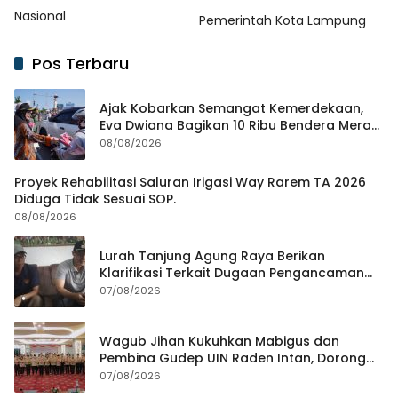
Nasional
Pemerintah Kota Lampung
Pos Terbaru
Ajak Kobarkan Semangat Kemerdekaan,
Eva Dwiana Bagikan 10 Ribu Bendera Merah
Putih ke Warga
08/08/2026
Proyek Rehabilitasi Saluran Irigasi Way Rarem TA 2026
Diduga Tidak Sesuai SOP.
08/08/2026
Lurah Tanjung Agung Raya Berikan
Klarifikasi Terkait Dugaan Pengancaman
Antar Warga Yang Berujung Laporan ke
07/08/2026
Polisi
Wagub Jihan Kukuhkan Mabigus dan
Pembina Gudep UIN Raden Intan, Dorong
Penguatan Karakter Generasi Muda
07/08/2026