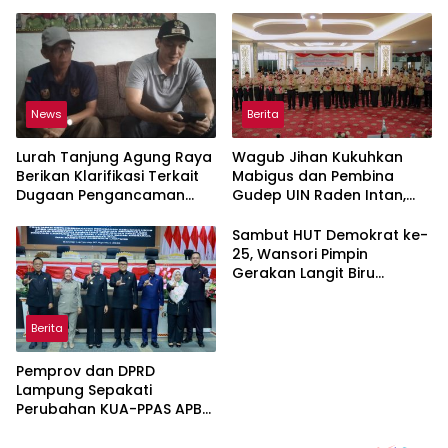
Merah Putih ke Warga
News
Berita
Lurah Tanjung Agung Raya
Wagub Jihan Kukuhkan
Berikan Klarifikasi Terkait
Mabigus dan Pembina
Dugaan Pengancaman
Gudep UIN Raden Intan,
Antar Warga Yang
Dorong Penguatan
Berujung Laporan ke Polisi
Karakter Generasi Muda
Sambut HUT Demokrat ke-
25, Wansori Pimpin
Gerakan Langit Biru
Indonesia Asri di Lampung
Utara.
Berita
Pemprov dan DPRD
Lampung Sepakati
Perubahan KUA-PPAS APBD
2026