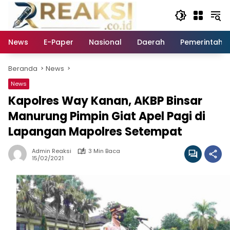
Langsung
ke
konten
News
E-Paper
Nasional
Daerah
Pemerintaha
Beranda
News
News
Kapolres Way Kanan, AKBP Binsar
Manurung Pimpin Giat Apel Pagi di
Lapangan Mapolres Setempat
Admin Reaksi
3 Min Baca
15/02/2021