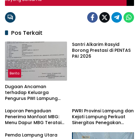
Pos Terkait
Santri Alkarim Rasyid
Borong Prestasi di PENTAS
PAI 2026
Berita
Dugaan Ancaman
terhadap Keluarga
Pengurus PWI Lampung
Dikawal Legislator dan
Jurnalis
Laporan Pengaduan
PWRI Provinsi Lampung dan
Penerima Manfaat MBG:
Kejati Lampung Perkuat
Menu Dapur MBG Teratai
Sinergitas Penegakan
Lampung Utara Disorot,
Hukum dan Kemitraan Pers
Masyarakat Minta Satgas
Pemda Lampung Utara