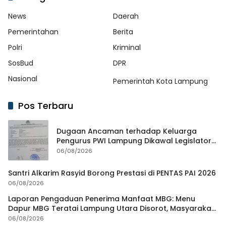
News
Daerah
Pemerintahan
Berita
Polri
Kriminal
SosBud
DPR
Nasional
Pemerintah Kota Lampung
Pos Terbaru
Dugaan Ancaman terhadap Keluarga
Pengurus PWI Lampung Dikawal Legislator
dan Jurnalis
06/08/2026
Santri Alkarim Rasyid Borong Prestasi di PENTAS PAI 2026
06/08/2026
Laporan Pengaduan Penerima Manfaat MBG: Menu
Dapur MBG Teratai Lampung Utara Disorot, Masyarakat
Minta Satgas Lakukan Investigasi
06/08/2026