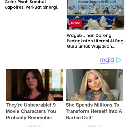
Lakukan Investigasi
Gelar Pisah Sambut
Kapolres, Perkuat Sinergi
Jaga Kamtibmas
Berita
Wagub Jihan Dorong
Peningkatan Literasi AI Bagi
Guru untuk Wujudkan
Pendidikan Berkualitas