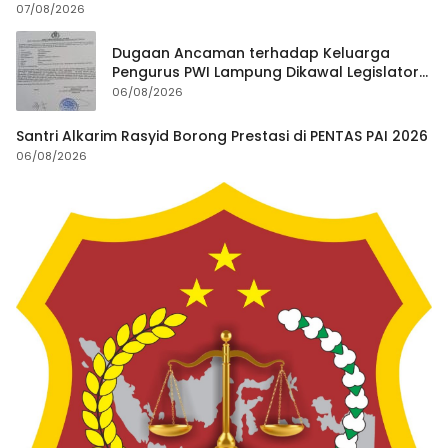
07/08/2026
Dugaan Ancaman terhadap Keluarga
Pengurus PWI Lampung Dikawal Legislator
dan Jurnalis
06/08/2026
Santri Alkarim Rasyid Borong Prestasi di PENTAS PAI 2026
06/08/2026