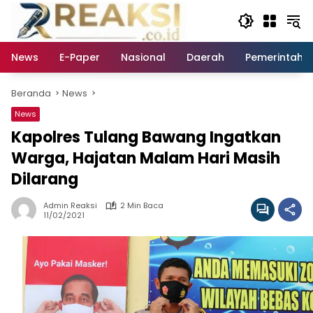
Langsung
ke
konten
News
E-Paper
Nasional
Daerah
Pemerintaha
Beranda
News
News
Kapolres Tulang Bawang Ingatkan
Warga, Hajatan Malam Hari Masih
Dilarang
Admin Reaksi
2 Min Baca
11/02/2021