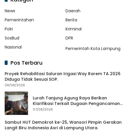
News
Daerah
Pemerintahan
Berita
Polri
Kriminal
SosBud
DPR
Nasional
Pemerintah Kota Lampung
Pos Terbaru
Proyek Rehabilitasi Saluran Irigasi Way Rarem TA 2026
Diduga Tidak Sesuai SOP.
08/08/2026
Lurah Tanjung Agung Raya Berikan
Klarifikasi Terkait Dugaan Pengancaman
Antar Warga Yang Berujung Laporan ke
07/08/2026
Polisi
Sambut HUT Demokrat ke-25, Wansori Pimpin Gerakan
Langit Biru Indonesia Asri di Lampung Utara.