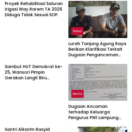
Proyek Rehabilitasi Saluran
Irigasi Way Rarem TA 2026
Diduga Tidak Sesuai SOP.
News
Lurah Tanjung Agung Raya
Berikan Klarifikasi Terkait
Dugaan Pengancaman
Antar Warga Yang
Berujung Laporan ke Polisi
Sambut HUT Demokrat ke-
25, Wansori Pimpin
Gerakan Langit Biru
Indonesia Asri di Lampung
Utara.
Berita
Dugaan Ancaman
terhadap Keluarga
Pengurus PWI Lampung
Dikawal Legislator dan
Jurnalis
Santri Alkarim Rasyid