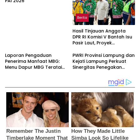
PAI 2026
Berita
Hasil Tinjauan Anggota
DPR RI Komisi V Bantah Isu
Pasir Laut, Proyek
Pengaman Pantai Mandiri
Sejati Dipastikan Sesuai
Laporan Pengaduan
PWRI Provinsi Lampung dan
Spesifikasi
Penerima Manfaat MBG:
Kejati Lampung Perkuat
Menu Dapur MBG Teratai
Sinergitas Penegakan
Lampung Utara Disorot,
Hukum dan Kemitraan Pers
Masyarakat Minta Satgas
Lakukan Investigasi