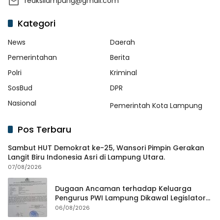
reaksilampung@gmail.com
Kategori
News
Daerah
Pemerintahan
Berita
Polri
Kriminal
SosBud
DPR
Nasional
Pemerintah Kota Lampung
Pos Terbaru
Sambut HUT Demokrat ke-25, Wansori Pimpin Gerakan
Langit Biru Indonesia Asri di Lampung Utara.
07/08/2026
Dugaan Ancaman terhadap Keluarga
Pengurus PWI Lampung Dikawal Legislator
dan Jurnalis
06/08/2026