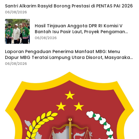
Santri Alkarim Rasyid Borong Prestasi di PENTAS PAI 2026
06/08/2026
Hasil Tinjauan Anggota DPR RI Komisi V
Bantah Isu Pasir Laut, Proyek Pengaman
Pantai Mandiri Sejati Dipastikan Sesuai
06/08/2026
Spesifikasi
Laporan Pengaduan Penerima Manfaat MBG: Menu
Dapur MBG Teratai Lampung Utara Disorot, Masyarakat
Minta Satgas Lakukan Investigasi
06/08/2026