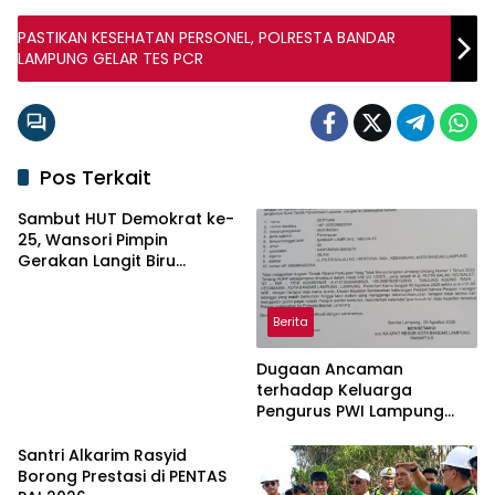
PASTIKAN KESEHATAN PERSONEL, POLRESTA BANDAR
LAMPUNG GELAR TES PCR
Pos Terkait
Sambut HUT Demokrat ke-
25, Wansori Pimpin
Gerakan Langit Biru
Indonesia Asri di Lampung
Utara.
Berita
Dugaan Ancaman
terhadap Keluarga
Pengurus PWI Lampung
Dikawal Legislator dan
Jurnalis
Santri Alkarim Rasyid
Borong Prestasi di PENTAS