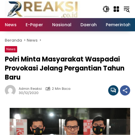
Langsung
ke
konten
News
E-Paper
Nasional
Daerah
Pemerintaha
Beranda
News
News
Polri Minta Masyarakat Waspadai
Provokasi Jelang Pergantian Tahun
Baru
Admin Reaksi
2 Min Baca
30/12/2020