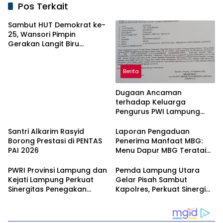
Pos Terkait
Sambut HUT Demokrat ke-
25, Wansori Pimpin
Gerakan Langit Biru
Indonesia Asri di Lampung
Utara.
Berita
Dugaan Ancaman
terhadap Keluarga
Pengurus PWI Lampung
Dikawal Legislator dan
Jurnalis
Santri Alkarim Rasyid
Laporan Pengaduan
Borong Prestasi di PENTAS
Penerima Manfaat MBG:
PAI 2026
Menu Dapur MBG Teratai
Lampung Utara Disorot,
Masyarakat Minta Satgas
PWRI Provinsi Lampung dan
Pemda Lampung Utara
Lakukan Investigasi
Kejati Lampung Perkuat
Gelar Pisah Sambut
Sinergitas Penegakan
Kapolres, Perkuat Sinergi
Hukum dan Kemitraan Pers
Jaga Kamtibmas