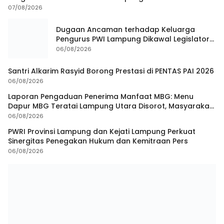
07/08/2026
Dugaan Ancaman terhadap Keluarga
Pengurus PWI Lampung Dikawal Legislator
dan Jurnalis
06/08/2026
Santri Alkarim Rasyid Borong Prestasi di PENTAS PAI 2026
06/08/2026
Laporan Pengaduan Penerima Manfaat MBG: Menu
Dapur MBG Teratai Lampung Utara Disorot, Masyarakat
Minta Satgas Lakukan Investigasi
06/08/2026
PWRI Provinsi Lampung dan Kejati Lampung Perkuat
Sinergitas Penegakan Hukum dan Kemitraan Pers
06/08/2026