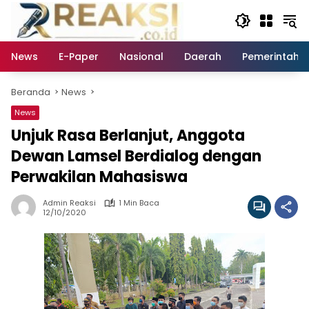
Langsung
ke
konten
News
E-Paper
Nasional
Daerah
Pemerintaha
Beranda
News
News
Unjuk Rasa Berlanjut, Anggota
Dewan Lamsel Berdialog dengan
Perwakilan Mahasiswa
Admin Reaksi
1 Min Baca
12/10/2020