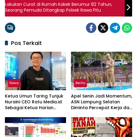
Lakukan Curat di Rumah Kakek Berumur 82 Tahun,
Seorang Pemuda Ditangkap Polsek Rawa Pitu
Pos Terkait
News
Berita
‎Ketua Umun Taring Tunjuk
Apel Senin Jadi Momentum,
Nuraini CEO Ratu Media.id
ASN Lampung Selatan
Sebagai Ketua Harian
Diminta Percepat Kerja dan
Taring Lampung ‎
Perluas Gerakan HELAU