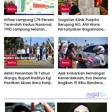
Berita
News
Inflasi Lampung 1,76 Persen
Gugatan Klinik Puspita
Terendah Kedua Nasional,
Berujung NO, Ahli Waris
TPID Lampung Selatan
Pertanyakan Bagaimana
Fokus Jaga Harga
Sertifikat Hasil Produk
Kebutuhan Pokok
Unjuk Rasa Jadi Agunan
Bank
Berita
News
Akhiri Penantian 19 Tahun
Ajak Kobarkan Semangat
Warga, Bupati Radityo Egi
Kemerdekaan, Eva Dwiana
Pastikan Akses Baru Ranji
Bagikan 10 Ribu Bendera
Diperbaiki Tahun Ini
Merah Putih ke Warga