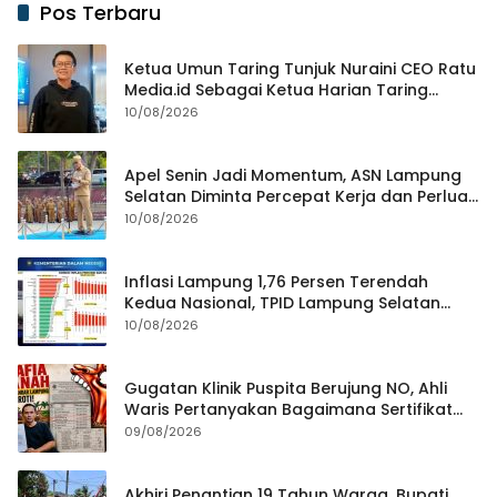
Pos Terbaru
‎Ketua Umun Taring Tunjuk Nuraini CEO Ratu
Media.id Sebagai Ketua Harian Taring
Lampung ‎
10/08/2026
Apel Senin Jadi Momentum, ASN Lampung
Selatan Diminta Percepat Kerja dan Perluas
Gerakan HELAU
10/08/2026
Inflasi Lampung 1,76 Persen Terendah
Kedua Nasional, TPID Lampung Selatan
Fokus Jaga Harga Kebutuhan Pokok
10/08/2026
Gugatan Klinik Puspita Berujung NO, Ahli
Waris Pertanyakan Bagaimana Sertifikat
Hasil Produk Unjuk Rasa Jadi Agunan Bank
09/08/2026
Akhiri Penantian 19 Tahun Warga, Bupati