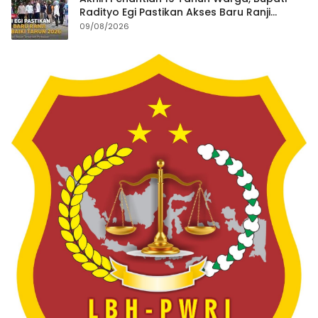
Radityo Egi Pastikan Akses Baru Ranji
Diperbaiki Tahun Ini
09/08/2026