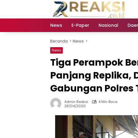
Langsung
ke
konten
News
E-Paper
Nasional
Dae
Beranda
News
News
Tiga Perampok Be
Panjang Replika, 
Gabungan Polres
Admin Reaksi
4 Min Baca
28/04/2020