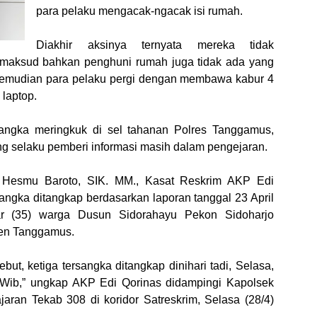
para pelaku mengacak-ngacak isi rumah.
Diakhir aksinya ternyata mereka tidak
maksud bahkan penghuni rumah juga tidak ada yang
kemudian para pelaku pergi dengan membawa kabur 4
 laptop.
ersangka meringkuk di sel tahanan Polres Tanggamus,
ng selaku pemberi informasi masih dalam pengejaran.
Hesmu Baroto, SIK. MM., Kasat Reskrim AKP Edi
ngka ditangkap berdasarkan laporan tanggal 23 April
r (35) warga Dusun Sidorahayu Pekon Sidoharjo
en Tanggamus.
but, ketiga tersangka ditangkap dinihari tadi, Selasa,
0 Wib,” ungkap AKP Edi Qorinas didampingi Kapolsek
aran Tekab 308 di koridor Satreskrim, Selasa (28/4)