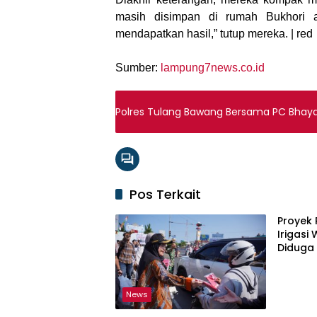
masih disimpan di rumah Bukhori a
mendapatkan hasil,” tutup mereka. | red
Sumber:
lampung7news.co.id
Polres Tulang Bawang Bersama PC Bhaya
Pos Terkait
Proyek 
Irigasi
Diduga 
News