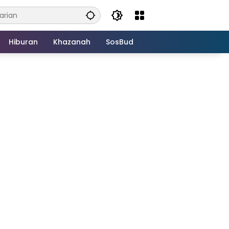
Hiburan
Khazanah
SosBud