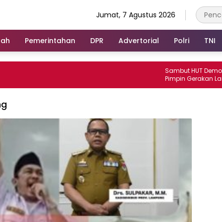
Jumat, 7 Agustus 2026
rah
Pemerintahan
DPR
Advertorial
Polri
TNI
Sambut HUT Demokrat ke-2
Pimpin Gerakan Langit Biru 
di Lampung Utara.
ng