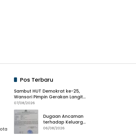
Pos Terbaru
Sambut HUT Demokrat ke-25,
Wansori Pimpin Gerakan Langit
Biru Indonesia Asri di Lampung
07/08/2026
Utara.
Dugaan Ancaman
terhadap Keluarga
Pengurus PWI
06/08/2026
Kota
Lampung Dikawal