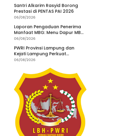
Legislator dan
Santri Alkarim Rasyid Borong
Jurnalis
Prestasi di PENTAS PAI 2026
06/08/2026
Laporan Pengaduan Penerima
Manfaat MBG: Menu Dapur MBG
Teratai Lampung Utara Disorot,
06/08/2026
Masyarakat Minta Satgas
PWRI Provinsi Lampung dan
Lakukan Investigasi
Kejati Lampung Perkuat
Sinergitas Penegakan Hukum
06/08/2026
dan Kemitraan Pers