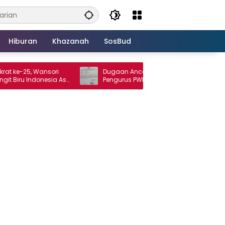
Hiburan
Khazanah
SosBud
5, Wansori
Dugaan Ancaman terhadap Keluarga
Indonesia Asri
Pengurus PWI Lampung Dikawal
Legislator dan Jurnalis