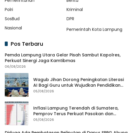
Pemerintahan
Berita
Polri
Kriminal
SosBud
DPR
Nasional
Pemerintah Kota Lampung
Pos Terbaru
Pemda Lampung Utara Gelar Pisah Sambut Kapolres,
Perkuat Sinergi Jaga Kamtibmas
06/08/2026
Wagub Jihan Dorong Peningkatan Literasi
AI Bagi Guru untuk Wujudkan Pendidikan
Berkualitas
05/08/2026
Inflasi Lampung Terendah di Sumatera,
Pemprov Terus Perkuat Pasokan dan
Distribusi Pangan
05/08/2026
Diduga Ada Pembatasan Peliputan di Dapur SPPG Abung