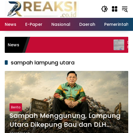
Langsung
ke
konten
News
E-Paper
Nasional
Daerah
Pemerintaha
Dugaan An
News
Pengurus 
Legislator 
sampah lampung utara
Berita
Sampah Menggunung, Lampung
Utara Dikepung Bau dan DLH