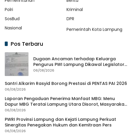
Pemerintahan
Berita
Polri
Kriminal
SosBud
DPR
Nasional
Pemerintah Kota Lampung
Pos Terbaru
Dugaan Ancaman terhadap Keluarga
Pengurus PWI Lampung Dikawal Legislator
dan Jurnalis
06/08/2026
Santri Alkarim Rasyid Borong Prestasi di PENTAS PAI 2026
06/08/2026
Laporan Pengaduan Penerima Manfaat MBG: Menu
Dapur MBG Teratai Lampung Utara Disorot, Masyarakat
Minta Satgas Lakukan Investigasi
06/08/2026
PWRI Provinsi Lampung dan Kejati Lampung Perkuat
Sinergitas Penegakan Hukum dan Kemitraan Pers
06/08/2026