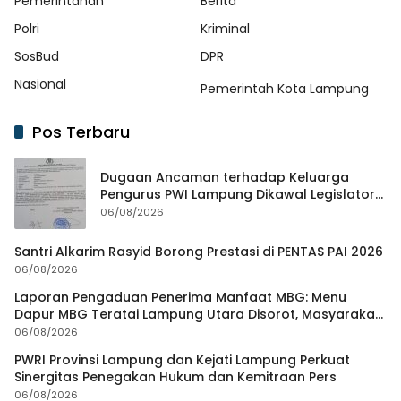
Pemerintahan
Berita
Polri
Kriminal
SosBud
DPR
Nasional
Pemerintah Kota Lampung
Pos Terbaru
Dugaan Ancaman terhadap Keluarga
Pengurus PWI Lampung Dikawal Legislator
dan Jurnalis
06/08/2026
Santri Alkarim Rasyid Borong Prestasi di PENTAS PAI 2026
06/08/2026
Laporan Pengaduan Penerima Manfaat MBG: Menu
Dapur MBG Teratai Lampung Utara Disorot, Masyarakat
Minta Satgas Lakukan Investigasi
06/08/2026
PWRI Provinsi Lampung dan Kejati Lampung Perkuat
Sinergitas Penegakan Hukum dan Kemitraan Pers
06/08/2026