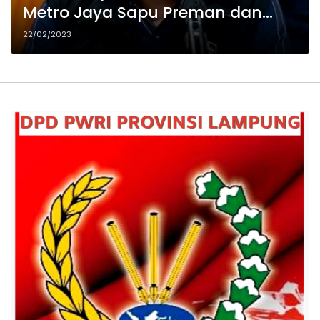
Metro Jaya Sapu Preman dan
Debt Collector
22/02/2023