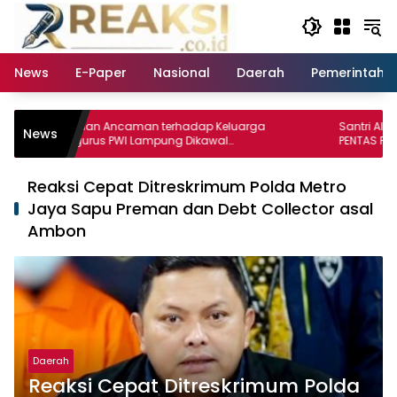
Langsung
ke
konten
News
E-Paper
Nasional
Daerah
Pemerintaha
Dugaan Ancaman terhadap Keluarga
Santri Alkarim Ras
News
Pengurus PWI Lampung Dikawal
PENTAS PAI 2026
Legislator dan Jurnalis
Reaksi Cepat Ditreskrimum Polda Metro
Jaya Sapu Preman dan Debt Collector asal
Ambon
Daerah
Reaksi Cepat Ditreskrimum Polda