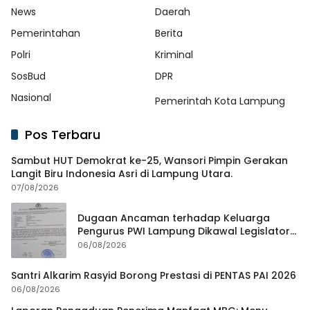
News
Daerah
Pemerintahan
Berita
Polri
Kriminal
SosBud
DPR
Nasional
Pemerintah Kota Lampung
Pos Terbaru
Sambut HUT Demokrat ke-25, Wansori Pimpin Gerakan
Langit Biru Indonesia Asri di Lampung Utara.
07/08/2026
Dugaan Ancaman terhadap Keluarga
Pengurus PWI Lampung Dikawal Legislator
dan Jurnalis
06/08/2026
Santri Alkarim Rasyid Borong Prestasi di PENTAS PAI 2026
06/08/2026