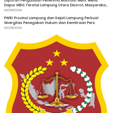
Laporan Pengaduan Penerima Manfaat MBG: Menu
Dapur MBG Teratai Lampung Utara Disorot, Masyarakat
Minta Satgas Lakukan Investigasi
06/08/2026
PWRI Provinsi Lampung dan Kejati Lampung Perkuat
Sinergitas Penegakan Hukum dan Kemitraan Pers
06/08/2026