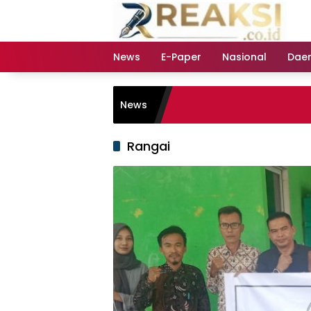
Langsung
ke
konten
News
E-Paper
Nasional
Dae
News
Rangai