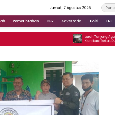
Jumat, 7 Agustus 2026
rah
Pemerintahan
DPR
Advertorial
Polri
TNI
Lurah Tanjung Agung Raya B
Klarifikasi Terkait Dugaan 
Antar Warga Yang Berujung 
Polisi