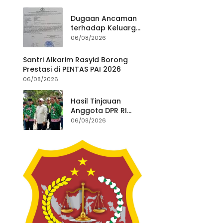
ke Polisi
Utara.
Dugaan Ancaman
terhadap Keluarga
Pengurus PWI
06/08/2026
Lampung Dikawal
Legislator dan
Santri Alkarim Rasyid Borong
Jurnalis
Prestasi di PENTAS PAI 2026
06/08/2026
Hasil Tinjauan
Anggota DPR RI
Komisi V Bantah Isu
06/08/2026
Pasir Laut, Proyek
Pengaman Pantai
Mandiri Sejati
Dipastikan Sesuai
Spesifikasi