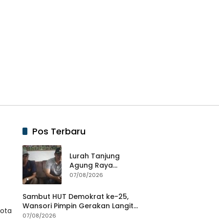
Pos Terbaru
Lurah Tanjung
Agung Raya
Berikan Klarifikasi
07/08/2026
Terkait Dugaan
Pengancaman
Sambut HUT Demokrat ke-25,
Antar Warga Yang
Wansori Pimpin Gerakan Langit
Kota
Berujung Laporan
Biru Indonesia Asri di Lampung
07/08/2026