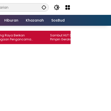
Hiburan
Khazanah
SosBud
erikan
Sambut HUT Demokrat ke-25, Wansori
Pengancaman
Pimpin Gerakan Langit Biru Indonesia Asri
Laporan ke
di Lampung Utara.