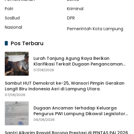
Polri
Kriminal
SosBud
DPR
Nasional
Pemerintah Kota Lampung
Pos Terbaru
Lurah Tanjung Agung Raya Berikan
Klarifikasi Terkait Dugaan Pengancaman
Antar Warga Yang Berujung Laporan ke
07/08/2026
Polisi
Sambut HUT Demokrat ke-25, Wansori Pimpin Gerakan
Langit Biru Indonesia Asri di Lampung Utara.
07/08/2026
Dugaan Ancaman terhadap Keluarga
Pengurus PWI Lampung Dikawal Legislator
dan Jurnalis
06/08/2026
Santri Alkarim Rasyid Borong Prestasi di PENTAS PAI 2026