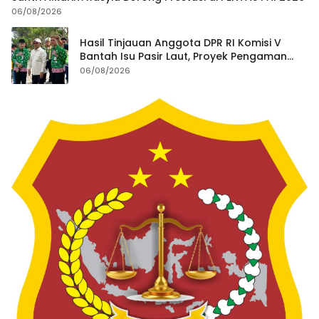
06/08/2026
Hasil Tinjauan Anggota DPR RI Komisi V
Bantah Isu Pasir Laut, Proyek Pengaman
Pantai Mandiri Sejati Dipastikan Sesuai
06/08/2026
Spesifikasi