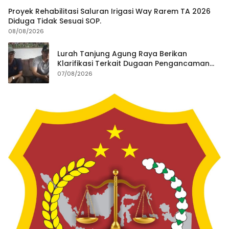
Proyek Rehabilitasi Saluran Irigasi Way Rarem TA 2026
Diduga Tidak Sesuai SOP.
08/08/2026
Lurah Tanjung Agung Raya Berikan
Klarifikasi Terkait Dugaan Pengancaman
Antar Warga Yang Berujung Laporan ke
07/08/2026
Polisi