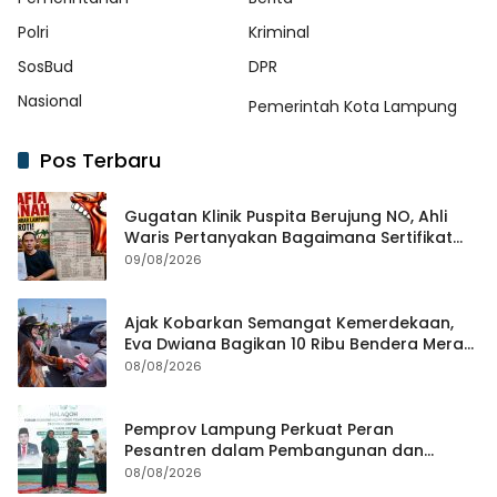
Polri
Kriminal
SosBud
DPR
Nasional
Pemerintah Kota Lampung
Pos Terbaru
Gugatan Klinik Puspita Berujung NO, Ahli
Waris Pertanyakan Bagaimana Sertifikat
Hasil Produk Unjuk Rasa Jadi Agunan Bank
09/08/2026
Ajak Kobarkan Semangat Kemerdekaan,
Eva Dwiana Bagikan 10 Ribu Bendera Merah
Putih ke Warga
08/08/2026
Pemprov Lampung Perkuat Peran
Pesantren dalam Pembangunan dan
Pengembangan SDM
08/08/2026