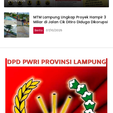
ke Fee Proyek dan Tender Dikunci
29/04/2026
MTM Lampung Ungkap Proyek Hampir 3
Miliar di Jalan Cik Ditiro Diduga Dikorupsi
Berita
07/10/2025