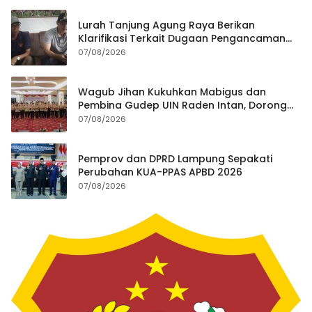
Lurah Tanjung Agung Raya Berikan
Klarifikasi Terkait Dugaan Pengancaman
Antar Warga Yang Berujung Laporan ke
07/08/2026
Polisi
Wagub Jihan Kukuhkan Mabigus dan
Pembina Gudep UIN Raden Intan, Dorong
Penguatan Karakter Generasi Muda
07/08/2026
Pemprov dan DPRD Lampung Sepakati
Perubahan KUA-PPAS APBD 2026
07/08/2026