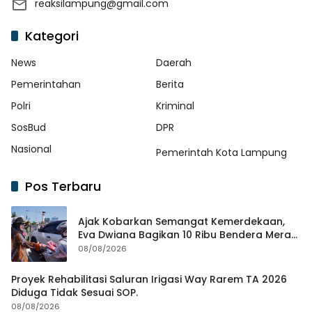
reaksilampung@gmail.com
Kategori
News
Daerah
Pemerintahan
Berita
Polri
Kriminal
SosBud
DPR
Nasional
Pemerintah Kota Lampung
Pos Terbaru
Ajak Kobarkan Semangat Kemerdekaan,
Eva Dwiana Bagikan 10 Ribu Bendera Merah
Putih ke Warga
08/08/2026
Proyek Rehabilitasi Saluran Irigasi Way Rarem TA 2026
Diduga Tidak Sesuai SOP.
08/08/2026