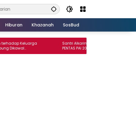
Hiburan
Khazanah
SosBud
 Keluarga
Santri Alkarim Rasyid Borong Prestasi di
wal
PENTAS PAI 2026