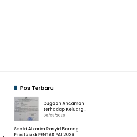
Pos Terbaru
Dugaan Ancaman
terhadap Keluarga
Pengurus PWI
06/08/2026
Lampung Dikawal
Legislator dan
Santri Alkarim Rasyid Borong
Jurnalis
Prestasi di PENTAS PAI 2026