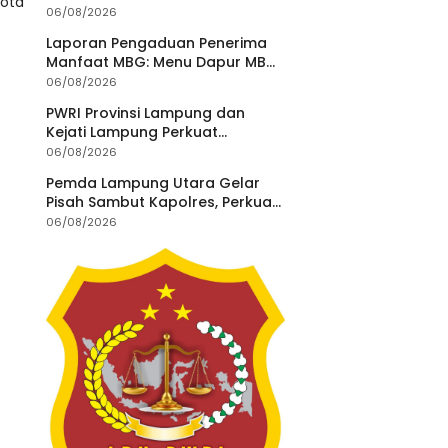
Kota
06/08/2026
Laporan Pengaduan Penerima
Manfaat MBG: Menu Dapur MBG
Teratai Lampung Utara Disorot,
06/08/2026
Masyarakat Minta Satgas
PWRI Provinsi Lampung dan
Lakukan Investigasi
Kejati Lampung Perkuat
Sinergitas Penegakan Hukum
06/08/2026
dan Kemitraan Pers
Pemda Lampung Utara Gelar
Pisah Sambut Kapolres, Perkuat
Sinergi Jaga Kamtibmas
06/08/2026