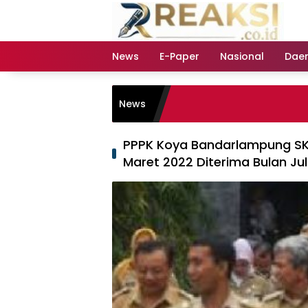
Langsung
ke
konten
News
E-Paper
Nasional
Dae
News
PPPK Koya Bandarlampung SK
Maret 2022 Diterima Bulan Jul