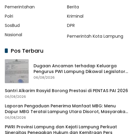
Pemerintahan
Berita
Polri
Kriminal
SosBud
DPR
Nasional
Pemerintah Kota Lampung
Pos Terbaru
Dugaan Ancaman terhadap Keluarga
Pengurus PWI Lampung Dikawal Legislator
dan Jurnalis
06/08/2026
Santri Alkarim Rasyid Borong Prestasi di PENTAS PAI 2026
06/08/2026
Laporan Pengaduan Penerima Manfaat MBG: Menu
Dapur MBG Teratai Lampung Utara Disorot, Masyarakat
Minta Satgas Lakukan Investigasi
06/08/2026
PWRI Provinsi Lampung dan Kejati Lampung Perkuat
Sinergitas Penegakan Hukum dan Kemitraan Pers