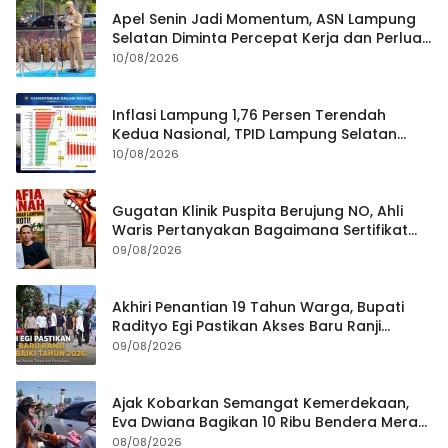
Apel Senin Jadi Momentum, ASN Lampung
Selatan Diminta Percepat Kerja dan Perluas
Gerakan HELAU
10/08/2026
Inflasi Lampung 1,76 Persen Terendah
Kedua Nasional, TPID Lampung Selatan
Fokus Jaga Harga Kebutuhan Pokok
10/08/2026
Gugatan Klinik Puspita Berujung NO, Ahli
Waris Pertanyakan Bagaimana Sertifikat
Hasil Produk Unjuk Rasa Jadi Agunan Bank
09/08/2026
Akhiri Penantian 19 Tahun Warga, Bupati
Radityo Egi Pastikan Akses Baru Ranji
Diperbaiki Tahun Ini
09/08/2026
Ajak Kobarkan Semangat Kemerdekaan,
Eva Dwiana Bagikan 10 Ribu Bendera Merah
Putih ke Warga
08/08/2026