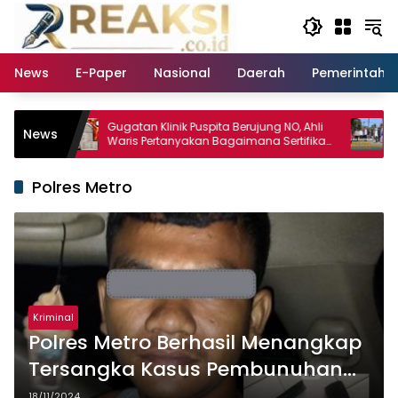
Langsung
ke
konten
News
E-Paper
Nasional
Daerah
Pemerintaha
Gugatan Klinik Puspita Berujung NO, Ahli
Akhiri Pen
News
Waris Pertanyakan Bagaimana Sertifikat
Radityo Eg
Hasil Produk Unjuk Rasa Jadi Agunan
Diperbaiki 
Bank
Polres Metro
Kriminal
Polres Metro Berhasil Menangkap
Tersangka Kasus Pembunuhan
Sadis
18/11/2024