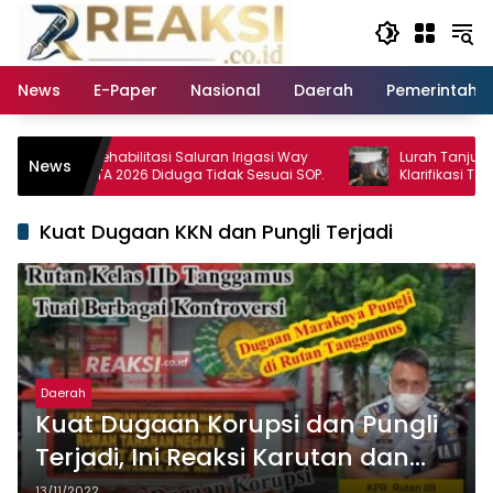
Langsung
ke
konten
News
E-Paper
Nasional
Daerah
Pemerintaha
royek Rehabilitasi Saluran Irigasi Way
Lurah Tanjung Agung 
News
arem TA 2026 Diduga Tidak Sesuai SOP.
Klarifikasi Terkait 
Antar Warga Yang Ber
Polisi
Kuat Dugaan KKN dan Pungli Terjadi
Daerah
Kuat Dugaan Korupsi dan Pungli
Terjadi, Ini Reaksi Karutan dan
KPR Rutan Kelas IIB Kotaagung,
13/11/2022