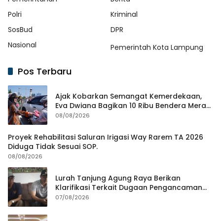
Polri
Kriminal
SosBud
DPR
Nasional
Pemerintah Kota Lampung
Pos Terbaru
Ajak Kobarkan Semangat Kemerdekaan,
Eva Dwiana Bagikan 10 Ribu Bendera Merah
Putih ke Warga
08/08/2026
Proyek Rehabilitasi Saluran Irigasi Way Rarem TA 2026
Diduga Tidak Sesuai SOP.
08/08/2026
Lurah Tanjung Agung Raya Berikan
Klarifikasi Terkait Dugaan Pengancaman
Antar Warga Yang Berujung Laporan ke
07/08/2026
Polisi