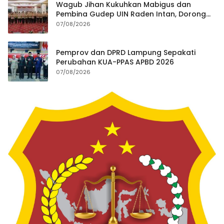
Wagub Jihan Kukuhkan Mabigus dan
Pembina Gudep UIN Raden Intan, Dorong
Penguatan Karakter Generasi Muda
07/08/2026
Pemprov dan DPRD Lampung Sepakati
Perubahan KUA-PPAS APBD 2026
07/08/2026