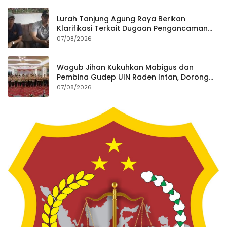
Lurah Tanjung Agung Raya Berikan
Klarifikasi Terkait Dugaan Pengancaman
Antar Warga Yang Berujung Laporan ke
07/08/2026
Polisi
Wagub Jihan Kukuhkan Mabigus dan
Pembina Gudep UIN Raden Intan, Dorong
Penguatan Karakter Generasi Muda
07/08/2026