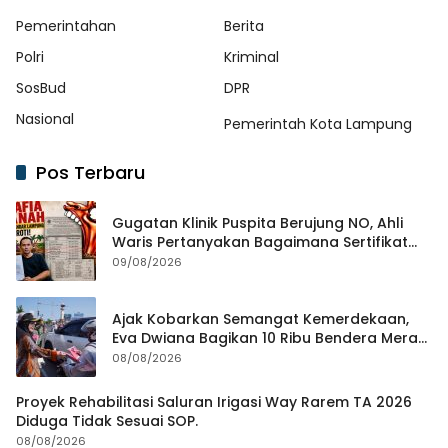
Pemerintahan
Berita
Polri
Kriminal
SosBud
DPR
Nasional
Pemerintah Kota Lampung
Pos Terbaru
Gugatan Klinik Puspita Berujung NO, Ahli
Waris Pertanyakan Bagaimana Sertifikat
Hasil Produk Unjuk Rasa Jadi Agunan Bank
09/08/2026
Ajak Kobarkan Semangat Kemerdekaan,
Eva Dwiana Bagikan 10 Ribu Bendera Merah
Putih ke Warga
08/08/2026
Proyek Rehabilitasi Saluran Irigasi Way Rarem TA 2026
Diduga Tidak Sesuai SOP.
08/08/2026