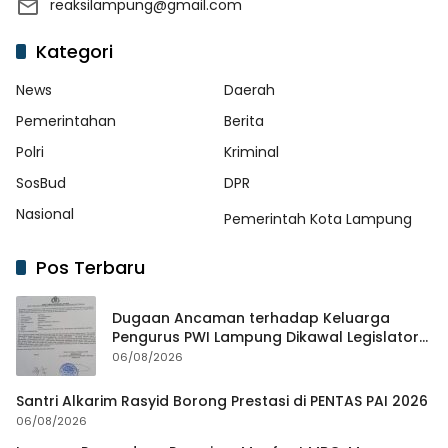
reaksilampung@gmail.com
Kategori
News
Daerah
Pemerintahan
Berita
Polri
Kriminal
SosBud
DPR
Nasional
Pemerintah Kota Lampung
Pos Terbaru
Dugaan Ancaman terhadap Keluarga
Pengurus PWI Lampung Dikawal Legislator
dan Jurnalis
06/08/2026
Santri Alkarim Rasyid Borong Prestasi di PENTAS PAI 2026
06/08/2026