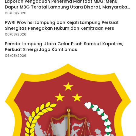
Laporan Pengaduan Penerima Manfaat MBG: Menu
Dapur MBG Teratai Lampung Utara Disorot, Masyarakat
Minta Satgas Lakukan Investigasi
06/08/2026
PWRI Provinsi Lampung dan Kejati Lampung Perkuat
Sinergitas Penegakan Hukum dan Kemitraan Pers
06/08/2026
Pemda Lampung Utara Gelar Pisah Sambut Kapolres,
Perkuat Sinergi Jaga Kamtibmas
06/08/2026