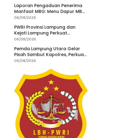
Laporan Pengaduan Penerima
Manfaat MBG: Menu Dapur MBG
Teratai Lampung Utara Disorot,
06/08/2026
Masyarakat Minta Satgas
PWRI Provinsi Lampung dan
Lakukan Investigasi
Kejati Lampung Perkuat
Sinergitas Penegakan Hukum
06/08/2026
dan Kemitraan Pers
Pemda Lampung Utara Gelar
Pisah Sambut Kapolres, Perkuat
Sinergi Jaga Kamtibmas
06/08/2026