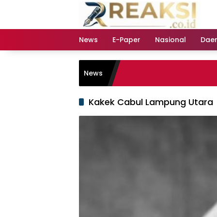
Langsung
ke
konten
News
E-Paper
Nasional
Dae
News
Kakek Cabul Lampung Utara