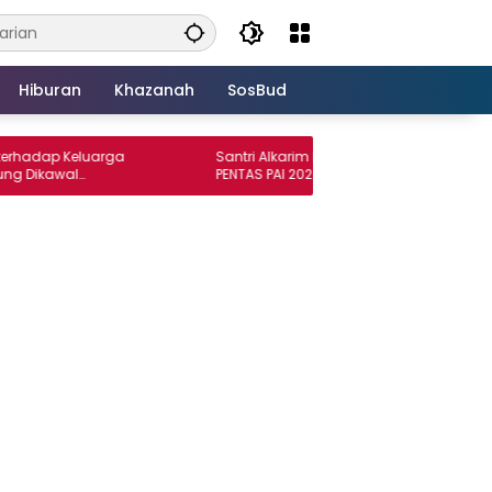
Hiburan
Khazanah
SosBud
 Keluarga
Santri Alkarim Rasyid Borong Prestasi di
wal
PENTAS PAI 2026