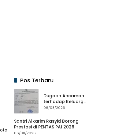
Pos Terbaru
Dugaan Ancaman
terhadap Keluarga
Pengurus PWI
06/08/2026
Lampung Dikawal
Legislator dan
Santri Alkarim Rasyid Borong
Jurnalis
Prestasi di PENTAS PAI 2026
Kota
06/08/2026