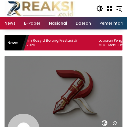
Langsung
ke
konten
News
E-Paper
Nasional
Daerah
Pemerintaha
 Alkarim Rasyid Borong Prestasi di
Laporan Pengaduan Pener
News
 PAI 2026
MBG: Menu Dapur MBG Ter
Utara Disorot, Masyarakat 
Lakukan Investigasi