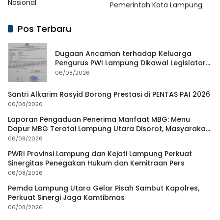
Nasional
Pemerintah Kota Lampung
Pos Terbaru
Dugaan Ancaman terhadap Keluarga
Pengurus PWI Lampung Dikawal Legislator
dan Jurnalis
06/08/2026
Santri Alkarim Rasyid Borong Prestasi di PENTAS PAI 2026
06/08/2026
Laporan Pengaduan Penerima Manfaat MBG: Menu
Dapur MBG Teratai Lampung Utara Disorot, Masyarakat
Minta Satgas Lakukan Investigasi
06/08/2026
PWRI Provinsi Lampung dan Kejati Lampung Perkuat
Sinergitas Penegakan Hukum dan Kemitraan Pers
06/08/2026
Pemda Lampung Utara Gelar Pisah Sambut Kapolres,
Perkuat Sinergi Jaga Kamtibmas
06/08/2026