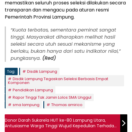
memastikan seluruh proses seleksi dilakukan secara
transparan dan mengacu pada aturan resmi
Pemerintah Provinsi Lampung.
“Kuota terbatas, sementara peminat sangat
tinggi. Masyarakat diharapkan melihat hasil
seleksi secara utuh sesuai mekanisme yang
berlaku, bukan hanya dari satu indikator nilai,”
pungkasnya.
(Red)
Tag:
Disdik Lampung
Disdik Lampung Tegaskan Seleksi Berbasis Empat
Komponen
Pendidikan Lampung
Rapor Tinggi Tak Jamin Lolos SMA Unggul
sma lampung
Thomas amirico
Donor Darah Sukarela HUT ke-80 Lampung Utara,
Antusiasme Warga Tinggi Wujud Kepedulian Terhadap
Kesehatan