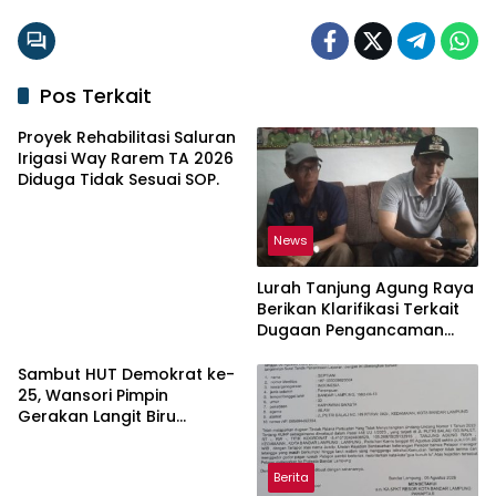
Pos Terkait
Proyek Rehabilitasi Saluran
Irigasi Way Rarem TA 2026
Diduga Tidak Sesuai SOP.
News
Lurah Tanjung Agung Raya
Berikan Klarifikasi Terkait
Dugaan Pengancaman
Antar Warga Yang
Berujung Laporan ke Polisi
Sambut HUT Demokrat ke-
25, Wansori Pimpin
Gerakan Langit Biru
Indonesia Asri di Lampung
Utara.
Berita