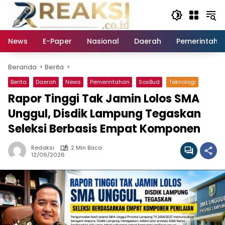
Langsung
ke
konten
News
E-Paper
Nasional
Daerah
Pemerintaha
Beranda
Berita
Berita
Daerah
News
Pemerintahan
SosBud
Teknologi
Rapor Tinggi Tak Jamin Lolos SMA
Unggul, Disdik Lampung Tegaskan
Seleksi Berbasis Empat Komponen
Redaksi
2 Min Baca
12/06/2026