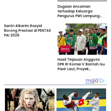
Dugaan Ancaman
terhadap Keluarga
Pengurus PWI Lampung
Dikawal Legislator dan
Jurnalis
Santri Alkarim Rasyid
Borong Prestasi di PENTAS
PAI 2026
Berita
Hasil Tinjauan Anggota
DPR RI Komisi V Bantah Isu
Pasir Laut, Proyek
Pengaman Pantai Mandiri
Sejati Dipastikan Sesuai
Spesifikasi