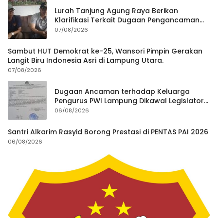
Lurah Tanjung Agung Raya Berikan
Klarifikasi Terkait Dugaan Pengancaman
Antar Warga Yang Berujung Laporan ke
07/08/2026
Polisi
Sambut HUT Demokrat ke-25, Wansori Pimpin Gerakan
Langit Biru Indonesia Asri di Lampung Utara.
07/08/2026
Dugaan Ancaman terhadap Keluarga
Pengurus PWI Lampung Dikawal Legislator
dan Jurnalis
06/08/2026
Santri Alkarim Rasyid Borong Prestasi di PENTAS PAI 2026
06/08/2026