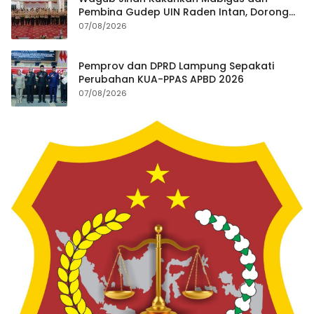
Pembina Gudep UIN Raden Intan, Dorong
Penguatan Karakter Generasi Muda
07/08/2026
Pemprov dan DPRD Lampung Sepakati
Perubahan KUA-PPAS APBD 2026
07/08/2026