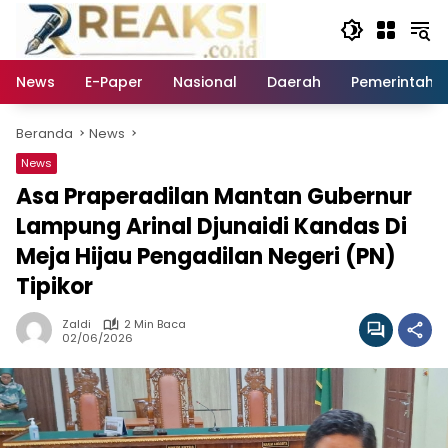
Langsung
ke
konten
News
E-Paper
Nasional
Daerah
Pemerintaha
Beranda
News
News
Asa Praperadilan Mantan Gubernur
Lampung Arinal Djunaidi Kandas Di
Meja Hijau Pengadilan Negeri (PN)
Tipikor
Zaldi
2 Min Baca
02/06/2026