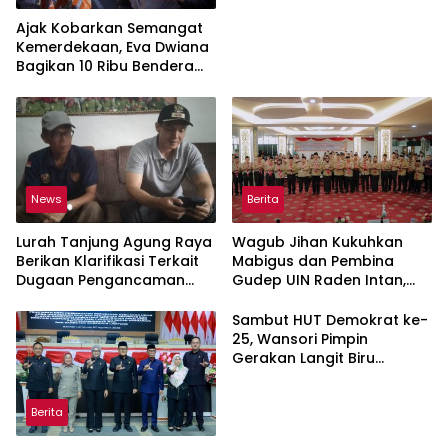
Ajak Kobarkan Semangat
Kemerdekaan, Eva Dwiana
Bagikan 10 Ribu Bendera
Merah Putih ke Warga
News
Berita
Lurah Tanjung Agung Raya
Wagub Jihan Kukuhkan
Berikan Klarifikasi Terkait
Mabigus dan Pembina
Dugaan Pengancaman
Gudep UIN Raden Intan,
Antar Warga Yang
Dorong Penguatan
Berujung Laporan ke Polisi
Karakter Generasi Muda
Sambut HUT Demokrat ke-
25, Wansori Pimpin
Gerakan Langit Biru
Indonesia Asri di Lampung
Utara.
Berita