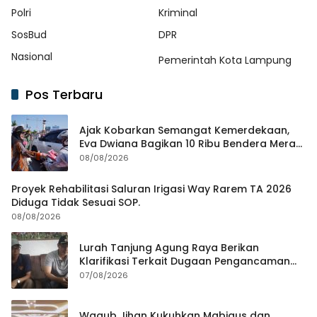
Polri
Kriminal
SosBud
DPR
Nasional
Pemerintah Kota Lampung
Pos Terbaru
Ajak Kobarkan Semangat Kemerdekaan,
Eva Dwiana Bagikan 10 Ribu Bendera Merah
Putih ke Warga
08/08/2026
Proyek Rehabilitasi Saluran Irigasi Way Rarem TA 2026
Diduga Tidak Sesuai SOP.
08/08/2026
Lurah Tanjung Agung Raya Berikan
Klarifikasi Terkait Dugaan Pengancaman
Antar Warga Yang Berujung Laporan ke
07/08/2026
Polisi
Wagub Jihan Kukuhkan Mabigus dan