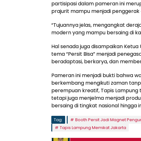
partisipasi dalam pameran ini meru
prajurit mampu menjadi penggerak 
“Tujuannya jelas, mengangkat deraja
modern yang mampu bersaing di kanc
Hal senada juga disampaikan Ketua 
tema “Persit Bisa” menjadi peneg
beradaptasi, berkarya, dan member
Pameran ini menjadi bukti bahwa wa
berkembang mengikuti zaman tanpa 
perempuan kreatif, Tapis Lampung 
tetapi juga menjelma menjadi produ
bersaing di tingkat nasional hingga i
Tag:
Booth Persit Jadi Magnet Peng
Tapis Lampung Memikat Jakarta