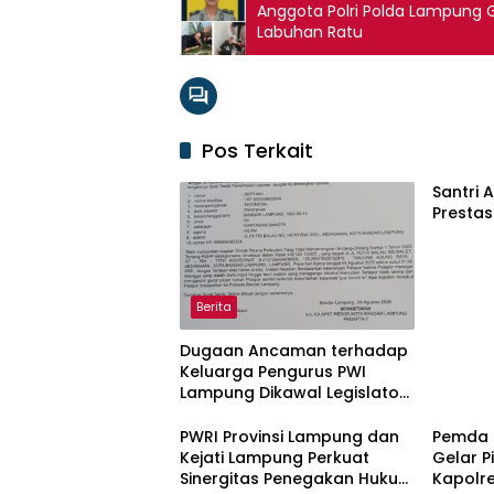
Anggota Polri Polda Lampung 
Labuhan Ratu
Pos Terkait
Santri 
Prestas
Berita
Dugaan Ancaman terhadap
Keluarga Pengurus PWI
Lampung Dikawal Legislator
dan Jurnalis
PWRI Provinsi Lampung dan
Pemda 
Kejati Lampung Perkuat
Gelar 
Sinergitas Penegakan Hukum
Kapolre