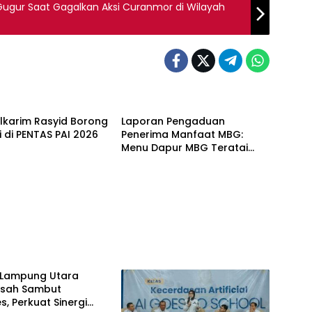
Gugur Saat Gagalkan Aksi Curanmor di Wilayah
Alkarim Rasyid Borong
Laporan Pengaduan
i di PENTAS PAI 2026
Penerima Manfaat MBG:
Menu Dapur MBG Teratai
Lampung Utara Disorot,
Masyarakat Minta Satgas
Lakukan Investigasi
Lampung Utara
Pisah Sambut
s, Perkuat Sinergi