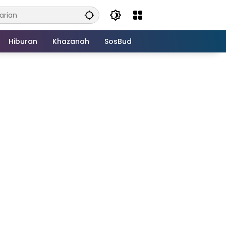
Hiburan
Khazanah
SosBud