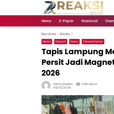
Langsung
ke
konten
News
E-Paper
Nasional
Dae
Beranda
Berita
Berita
Daerah
News
Pemerintahan
Tapis Lampung Me
Persit Jadi Magn
2026
Admin Reaksi
3 Min Baca
09/05/2026