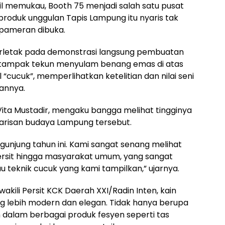
l memukau, Booth 75 menjadi salah satu pusat
roduk unggulan Tapis Lampung itu nyaris tak
 pameran dibuka.
erletak pada demonstrasi langsung pembuatan
in tampak tekun menyulam benang emas di atas
“cucuk”, memperlihatkan ketelitian dan nilai seni
aannya.
Vita Mustadir, mengaku bangga melihat tingginya
arisan budaya Lampung tersebut.
ngunjung tahun ini. Kami sangat senang melihat
Persit hingga masyarakat umum, yang sangat
 teknik cucuk yang kami tampilkan,” ujarnya.
akili Persit KCK Daerah XXI/Radin Inten, kain
g lebih modern dan elegan. Tidak hanya berupa
kan dalam berbagai produk fesyen seperti tas