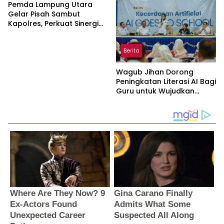
Masyarakat Minta Satgas
Pemda Lampung Utara
Lakukan Investigasi
Gelar Pisah Sambut
Kapolres, Perkuat Sinergi
Jaga Kamtibmas
Berita
Wagub Jihan Dorong
Peningkatan Literasi AI Bagi
Guru untuk Wujudkan
Pendidikan Berkualitas