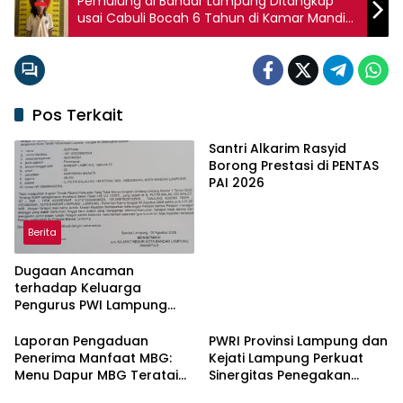
Pemulung di Bandar Lampung Ditangkap
usai Cabuli Bocah 6 Tahun di Kamar Mandi
Masjid
Pos Terkait
Santri Alkarim Rasyid
Borong Prestasi di PENTAS
PAI 2026
Berita
Dugaan Ancaman
terhadap Keluarga
Pengurus PWI Lampung
Dikawal Legislator dan
Jurnalis
Laporan Pengaduan
PWRI Provinsi Lampung dan
Penerima Manfaat MBG:
Kejati Lampung Perkuat
Menu Dapur MBG Teratai
Sinergitas Penegakan
Lampung Utara Disorot,
Hukum dan Kemitraan Pers