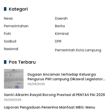
Kategori
News
Daerah
Pemerintahan
Berita
Polri
Kriminal
SosBud
DPR
Nasional
Pemerintah Kota Lampung
Pos Terbaru
Dugaan Ancaman terhadap Keluarga
Pengurus PWI Lampung Dikawal Legislator
dan Jurnalis
06/08/2026
Santri Alkarim Rasyid Borong Prestasi di PENTAS PAI 2026
06/08/2026
Laporan Pengaduan Penerima Manfaat MBG: Menu