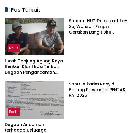
Pos Terkait
Sambut HUT Demokrat ke-
25, Wansori Pimpin
Gerakan Langit Biru
Indonesia Asri di Lampung
Utara.
News
Lurah Tanjung Agung Raya
Berikan Klarifikasi Terkait
Dugaan Pengancaman
Antar Warga Yang
Berujung Laporan ke Polisi
Santri Alkarim Rasyid
Borong Prestasi di PENTAS
PAI 2026
Berita
Dugaan Ancaman
terhadap Keluarga