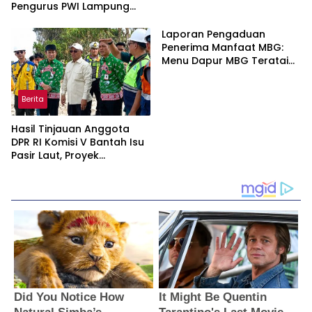
Pengurus PWI Lampung
Dikawal Legislator dan
Jurnalis
Laporan Pengaduan
Penerima Manfaat MBG:
Menu Dapur MBG Teratai
Lampung Utara Disorot,
Masyarakat Minta Satgas
Berita
Lakukan Investigasi
Hasil Tinjauan Anggota
DPR RI Komisi V Bantah Isu
Pasir Laut, Proyek
Pengaman Pantai Mandiri
Sejati Dipastikan Sesuai
Spesifikasi