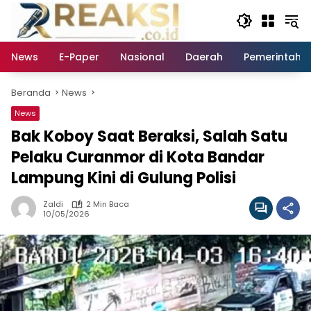
Langsung
ke
konten
News
E-Paper
Nasional
Daerah
Pemerintaha
Beranda
News
News
Bak Koboy Saat Beraksi, Salah Satu
Pelaku Curanmor di Kota Bandar
Lampung Kini di Gulung Polisi
Zaldi
2 Min Baca
10/05/2026