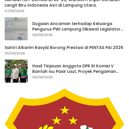
Langit Biru Indonesia Asri di Lampung Utara.
07/08/2026
Dugaan Ancaman terhadap Keluarga
Pengurus PWI Lampung Dikawal Legislator
dan Jurnalis
06/08/2026
Santri Alkarim Rasyid Borong Prestasi di PENTAS PAI 2026
06/08/2026
Hasil Tinjauan Anggota DPR RI Komisi V
Bantah Isu Pasir Laut, Proyek Pengaman
Pantai Mandiri Sejati Dipastikan Sesuai
06/08/2026
Spesifikasi