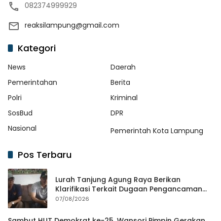
082374999929
reaksilampung@gmail.com
Kategori
News
Daerah
Pemerintahan
Berita
Polri
Kriminal
SosBud
DPR
Nasional
Pemerintah Kota Lampung
Pos Terbaru
Lurah Tanjung Agung Raya Berikan
Klarifikasi Terkait Dugaan Pengancaman
Antar Warga Yang Berujung Laporan ke
07/08/2026
Polisi
Sambut HUT Demokrat ke-25, Wansori Pimpin Gerakan