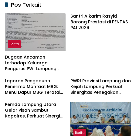
Pos Terkait
Santri Alkarim Rasyid
Borong Prestasi di PENTAS
PAI 2026
Berita
Dugaan Ancaman
terhadap Keluarga
Pengurus PWI Lampung
Dikawal Legislator dan
Jurnalis
Laporan Pengaduan
PWRI Provinsi Lampung dan
Penerima Manfaat MBG:
Kejati Lampung Perkuat
Menu Dapur MBG Teratai
Sinergitas Penegakan
Lampung Utara Disorot,
Hukum dan Kemitraan Pers
Masyarakat Minta Satgas
Pemda Lampung Utara
Lakukan Investigasi
Gelar Pisah Sambut
Kapolres, Perkuat Sinergi
Jaga Kamtibmas
Berita