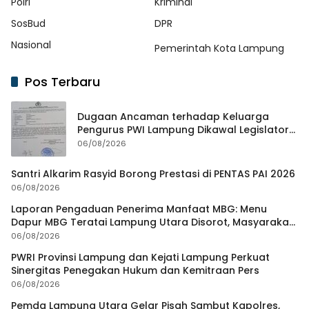
Polri
Kriminal
SosBud
DPR
Nasional
Pemerintah Kota Lampung
Pos Terbaru
Dugaan Ancaman terhadap Keluarga
Pengurus PWI Lampung Dikawal Legislator
dan Jurnalis
06/08/2026
Santri Alkarim Rasyid Borong Prestasi di PENTAS PAI 2026
06/08/2026
Laporan Pengaduan Penerima Manfaat MBG: Menu
Dapur MBG Teratai Lampung Utara Disorot, Masyarakat
Minta Satgas Lakukan Investigasi
06/08/2026
PWRI Provinsi Lampung dan Kejati Lampung Perkuat
Sinergitas Penegakan Hukum dan Kemitraan Pers
06/08/2026
Pemda Lampung Utara Gelar Pisah Sambut Kapolres,