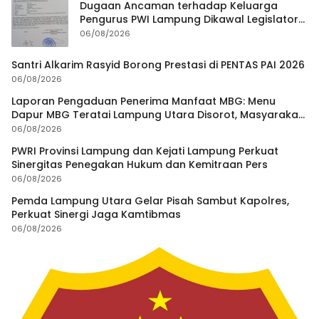
Dugaan Ancaman terhadap Keluarga
Pengurus PWI Lampung Dikawal Legislator
dan Jurnalis
06/08/2026
Santri Alkarim Rasyid Borong Prestasi di PENTAS PAI 2026
06/08/2026
Laporan Pengaduan Penerima Manfaat MBG: Menu
Dapur MBG Teratai Lampung Utara Disorot, Masyarakat
Minta Satgas Lakukan Investigasi
06/08/2026
PWRI Provinsi Lampung dan Kejati Lampung Perkuat
Sinergitas Penegakan Hukum dan Kemitraan Pers
06/08/2026
Pemda Lampung Utara Gelar Pisah Sambut Kapolres,
Perkuat Sinergi Jaga Kamtibmas
06/08/2026