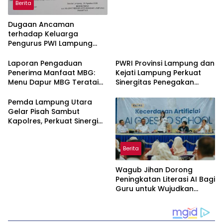
Berita
Dugaan Ancaman
terhadap Keluarga
Pengurus PWI Lampung
Dikawal Legislator dan
Jurnalis
Laporan Pengaduan
PWRI Provinsi Lampung dan
Penerima Manfaat MBG:
Kejati Lampung Perkuat
Menu Dapur MBG Teratai
Sinergitas Penegakan
Lampung Utara Disorot,
Hukum dan Kemitraan Pers
Masyarakat Minta Satgas
Pemda Lampung Utara
Lakukan Investigasi
Gelar Pisah Sambut
Kapolres, Perkuat Sinergi
Jaga Kamtibmas
Berita
Wagub Jihan Dorong
Peningkatan Literasi AI Bagi
Guru untuk Wujudkan
Pendidikan Berkualitas