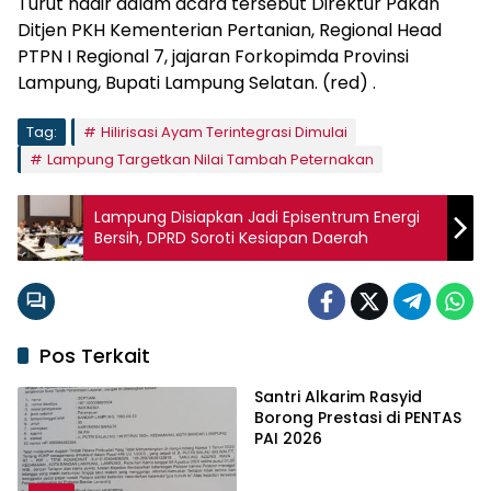
​Turut hadir dalam acara tersebut Direktur Pakan
Ditjen PKH Kementerian Pertanian, Regional Head
PTPN I Regional 7, jajaran Forkopimda Provinsi
Lampung, Bupati Lampung Selatan. (red) .
Tag:
Hilirisasi Ayam Terintegrasi Dimulai
Lampung Targetkan Nilai Tambah Peternakan
Lampung Disiapkan Jadi Episentrum Energi
Bersih, DPRD Soroti Kesiapan Daerah
Pos Terkait
Santri Alkarim Rasyid
Borong Prestasi di PENTAS
PAI 2026