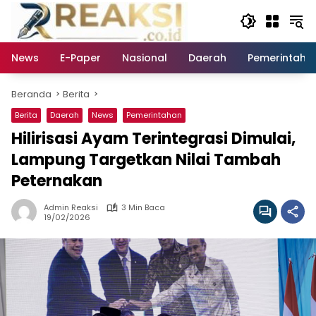
Langsung
ke
konten
News
E-Paper
Nasional
Daerah
Pemerintaha
Beranda
Berita
Berita
Daerah
News
Pemerintahan
Hilirisasi Ayam Terintegrasi Dimulai,
Lampung Targetkan Nilai Tambah
Peternakan
Admin Reaksi
3 Min Baca
19/02/2026