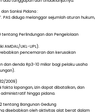
lum ada tanggapan dan tindaklanjutnya.
dan Sanksi Pidana :
T. PAS diduga melanggar sejumlah aturan hukum,
9 tentang Perlindungan dan Pengelolaan
liki AMDAL/UKL-UPL).
enyebabkan pencemaran dan kerusakan
hun dan denda Rp3-10 miliar bagi pelaku usaha
ungan).
 32/2009)
 fakta lapangan, izin dapat dibatalkan, dan
administratif hingga pidana.
02 tentang Bangunan Gedung
 disebabkan oleh aktivitas alat berat dalam