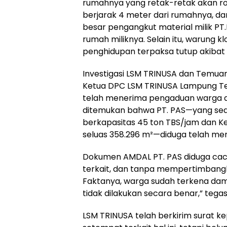
rumahnya yang retak-retak akan ro
berjarak 4 meter dari rumahnya, da
besar pengangkut material milik P
rumah miliknya. Selain itu, warung 
penghidupan terpaksa tutup akibat d
Investigasi LSM TRINUSA dan Temua
Ketua DPC LSM TRINUSA Lampung Te
telah menerima pengaduan warga da
ditemukan bahwa PT. PAS—yang se
berkapasitas 45 ton TBS/jam dan Ker
seluas 358.296 m²—diduga telah me
Dokumen AMDAL PT. PAS diduga cacat
terkait, dan tanpa mempertimbangka
Faktanya, warga sudah terkena dam
tidak dilakukan secara benar,” tegas
LSM TRINUSA telah berkirim surat 