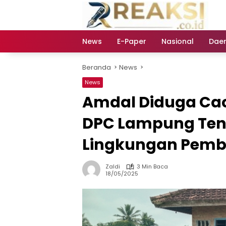
Langsung
ke
konten
News
E-Paper
Nasional
Dae
Beranda
News
News
Amdal Diduga Cac
DPC Lampung Ten
Lingkungan Pemb
Zaldi
3 Min Baca
18/05/2025