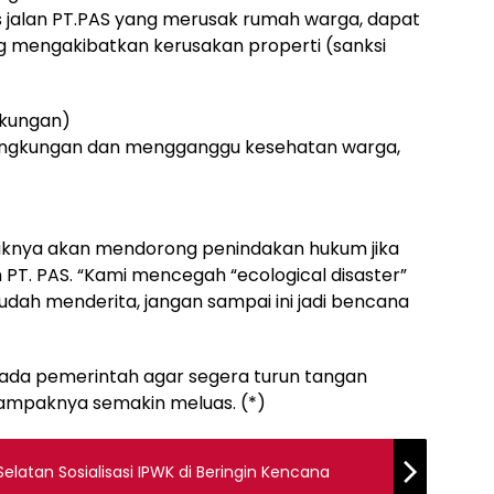
 jalan PT.PAS yang merusak rumah warga, dapat
ng mengakibatkan kerusakan properti (sanksi
gkungan)
 lingkungan dan mengganggu kesehatan warga,
knya akan mendorong penindakan hukum jika
n PT. PAS. “Kami mencegah “ecological disaster”
udah menderita, jangan sampai ini jadi bencana
ada pemerintah agar segera turun tangan
dampaknya semakin meluas. (*)
latan Sosialisasi IPWK di Beringin Kencana