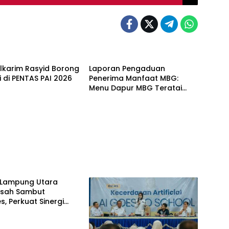
Alkarim Rasyid Borong
Laporan Pengaduan
i di PENTAS PAI 2026
Penerima Manfaat MBG:
Menu Dapur MBG Teratai
Lampung Utara Disorot,
Masyarakat Minta Satgas
Lakukan Investigasi
Lampung Utara
Pisah Sambut
s, Perkuat Sinergi
amtibmas