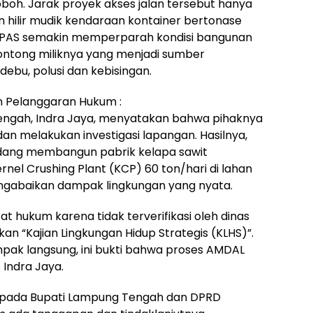
boh. Jarak proyek akses jalan tersebut hanya
n hilir mudik kendaraan kontainer bertonase
T.PAS semakin memperparah kondisi bangunan
klontong miliknya yang menjadi sumber
ebu, polusi dan kebisingan.
n Pelanggaran Hukum :
ngah, Indra Jaya, menyatakan bahwa pihaknya
n melakukan investigasi lapangan. Hasilnya,
dang membangun pabrik kelapa sawit
nel Crushing Plant (KCP) 60 ton/hari di lahan
ngabaikan dampak lingkungan yang nyata.
 hukum karena tidak terverifikasi oleh dinas
n “Kajian Lingkungan Hidup Strategis (KLHS)”.
pak langsung, ini bukti bahwa proses AMDAL
 Indra Jaya.
kepada Bupati Lampung Tengah dan DPRD