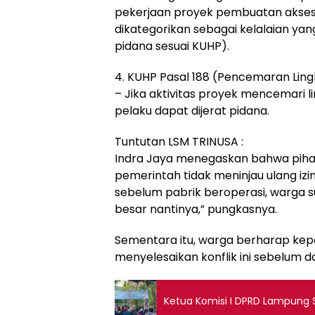
pekerjaan proyek pembuatan akses
dikategorikan sebagai kelalaian ya
pidana sesuai KUHP).
4. KUHP Pasal 188 (Pencemaran Lin
– Jika aktivitas proyek mencemari
pelaku dapat dijerat pidana.
Tuntutan LSM TRINUSA :
Indra Jaya menegaskan bahwa piha
pemerintah tidak meninjau ulang izi
sebelum pabrik beroperasi, warga s
besar nantinya,” pungkasnya.
Sementara itu, warga berharap kep
menyelesaikan konflik ini sebelum 
Ketua Komisi I DPRD Lampung Se