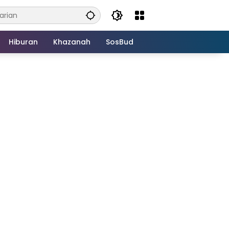
Hiburan
Khazanah
SosBud