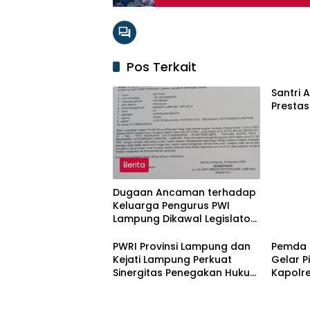
Pos Terkait
Santri 
Prestas
Berita
Dugaan Ancaman terhadap
Keluarga Pengurus PWI
Lampung Dikawal Legislator
dan Jurnalis
PWRI Provinsi Lampung dan
Pemda 
Kejati Lampung Perkuat
Gelar 
Sinergitas Penegakan Hukum
Kapolre
dan Kemitraan Pers
Jaga K