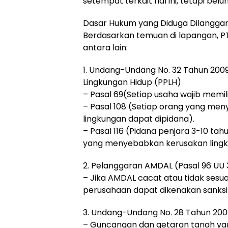
setempat terkait hal ini, tetapi be
Dasar Hukum yang Diduga Dilanggar 
Berdasarkan temuan di lapangan, P
antara lain:
1. Undang-Undang No. 32 Tahun 200
Lingkungan Hidup (PPLH)
– Pasal 69(Setiap usaha wajib memi
– Pasal 108 (Setiap orang yang m
lingkungan dapat dipidana).
– Pasal 116 (Pidana penjara 3-10 ta
yang menyebabkan kerusakan lingk
2. Pelanggaran AMDAL (Pasal 96 UU
– Jika AMDAL cacat atau tidak sesuai
perusahaan dapat dikenakan sanksi 
3. Undang-Undang No. 28 Tahun 20
– Guncangan dan getaran tanah yang