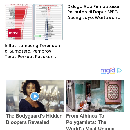
Pendidikan Berkualitas
Diduga Ada Pembatasan
Peliputan di Dapur SPPG
Abung Jayo, Wartawan
Minta Penjelasan dan
Transparansi
Berita
Inflasi Lampung Terendah
di Sumatera, Pemprov
Terus Perkuat Pasokan
dan Distribusi Pangan