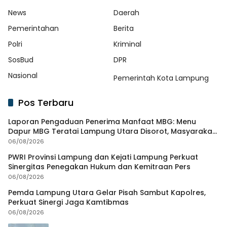
News
Daerah
Pemerintahan
Berita
Polri
Kriminal
SosBud
DPR
Nasional
Pemerintah Kota Lampung
Pos Terbaru
Laporan Pengaduan Penerima Manfaat MBG: Menu
Dapur MBG Teratai Lampung Utara Disorot, Masyarakat
Minta Satgas Lakukan Investigasi
06/08/2026
PWRI Provinsi Lampung dan Kejati Lampung Perkuat
Sinergitas Penegakan Hukum dan Kemitraan Pers
06/08/2026
Pemda Lampung Utara Gelar Pisah Sambut Kapolres,
Perkuat Sinergi Jaga Kamtibmas
06/08/2026