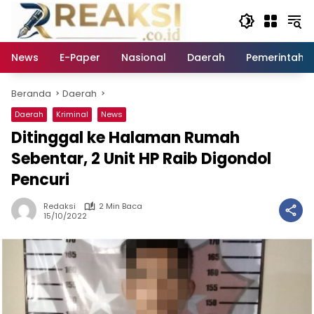
Langsung
ke
konten
News
E-Paper
Nasional
Daerah
Pemerintaha
Beranda
Daerah
Daerah
Kriminal
News
Ditinggal ke Halaman Rumah
Sebentar, 2 Unit HP Raib Digondol
Pencuri
Redaksi
2 Min Baca
15/10/2022