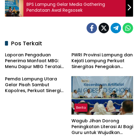
BPS Lampung Gelar Media Gathering
Pendataan Awal Regsosek
Pos Terkait
Laporan Pengaduan
PWRI Provinsi Lampung dan
Penerima Manfaat MBG:
Kejati Lampung Perkuat
Menu Dapur MBG Teratai
Sinergitas Penegakan
Lampung Utara Disorot,
Hukum dan Kemitraan Pers
Masyarakat Minta Satgas
Pemda Lampung Utara
Lakukan Investigasi
Gelar Pisah Sambut
Kapolres, Perkuat Sinergi
Jaga Kamtibmas
Berita
Wagub Jihan Dorong
Peningkatan Literasi AI Bagi
Guru untuk Wujudkan