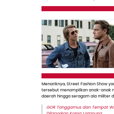
Menariknya, Street Fashion Show yan
tersebut menampilkan anak-anak m
daerah hingga seragam ala militer da
GOR Tanggamus dan Tempat Wis
Dilaporkan Koma Lampung