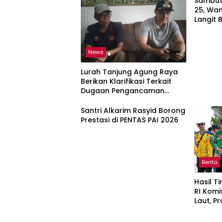
Sambut
25, Wan
Langit B
Lampun
News
Lurah Tanjung Agung Raya
Berikan Klarifikasi Terkait
Dugaan Pengancaman
Antar Warga Yang Berujung
Laporan ke Polisi
Santri Alkarim Rasyid Borong
Prestasi di PENTAS PAI 2026
Berita
Hasil T
RI Komi
Laut, 
Pantai M
Dipasti