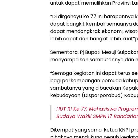
untuk dapat memulihkan Provinsi La
“Di dirgahayu ke 77 ini harapannya
dapat bangkit kembali semuanya d
dapat mendongkrak ekonomi, wisata
lebih cepat dan bangkit lebih kuat”
Sementara, Pj Bupati Mesuji Sulpakar
menyampaikan sambutannya dan m
“Semoga kegiatan ini dapat terus seca
bagi perkembangan pemuda kabupat
sambutanya yang dibacakan Kepala
kebudayaan (Disparporabud) Kabupa
HUT RI Ke 77, Mahasiswa Progr
Budaya Wakili SMPN 17 Bandarl
Ditempat yang sama, ketua KNPI pr
pihaknya mendukung penuh kegiatan 