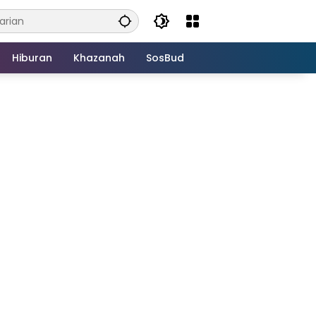
Hiburan
Khazanah
SosBud