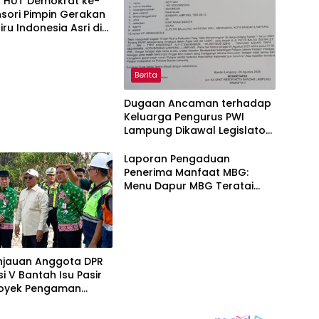
 HUT Demokrat ke-
sori Pimpin Gerakan
iru Indonesia Asri di
g Utara.
Berita
Dugaan Ancaman terhadap
Keluarga Pengurus PWI
Lampung Dikawal Legislator
dan Jurnalis
Laporan Pengaduan
Penerima Manfaat MBG:
Menu Dapur MBG Teratai
Lampung Utara Disorot,
Masyarakat Minta Satgas
Lakukan Investigasi
injauan Anggota DPR
si V Bantah Isu Pasir
Proyek Pengaman
andiri Sejati
kan Sesuai Spesifikasi