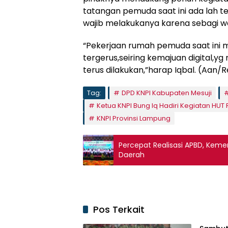
tatangan pemuda saat ini ada lah ter
wajib melakukanya karena sebagi w
“Pekerjaan rumah pemuda saat ini m
tergerus,seiring kemajuan digital,yg
terus dilakukan,”harap Iqbal. (Aan/
Tag:
DPD KNPI Kabupaten Mesuji
Ketua KNPI Bung Iq Hadiri Kegiatan HUT R
KNPI Provinsi Lampung
Percepat Realisasi APBD, Keme
Daerah
Pos Terkait