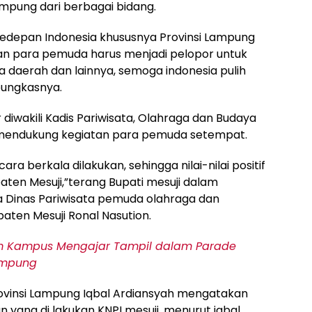
mpung dari berbagai bidang.
 kedepan Indonesia khususnya Provinsi Lampung
an para pemuda harus menjadi pelopor untuk
 daerah dan lainnya, semoga indonesia pulih
pungkasnya.
 diwakili Kadis Pariwisata, Olahraga dan Budaya
endukung kegiatan para pemuda setempat.
ra berkala dilakukan, sehingga nilai-nilai positif
en Mesuji,”terang Bupati mesuji dalam
 Dinas Pariwisata pemuda olahraga dan
ten Mesuji Ronal Nasution.
am Kampus Mengajar Tampil dalam Parade
ampung
ovinsi Lampung Iqbal Ardiansyah mengatakan
yang di lakukan KNPI mesuji, menurut iqbal