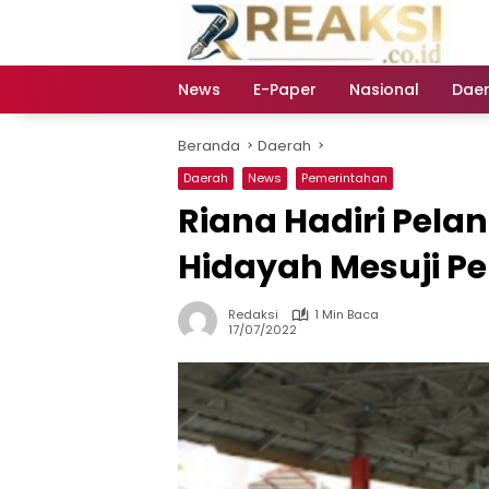
Langsung
ke
konten
News
E-Paper
Nasional
Dae
Beranda
Daerah
Daerah
News
Pemerintahan
Riana Hadiri Pela
Hidayah Mesuji Pe
Redaksi
1 Min Baca
17/07/2022