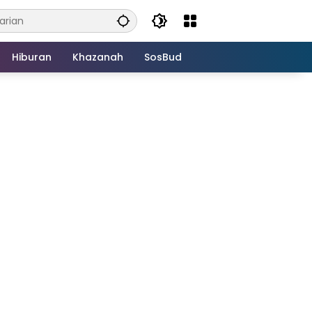
Hiburan
Khazanah
SosBud