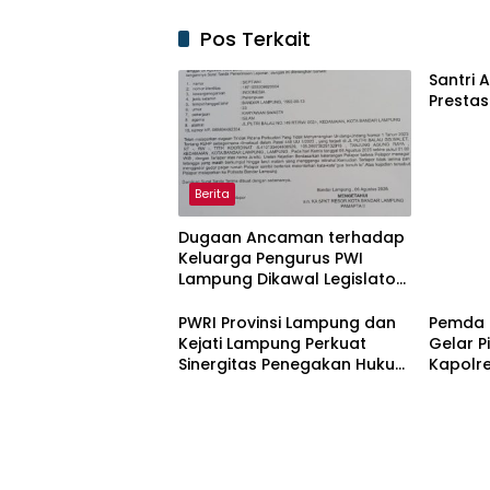
Pos Terkait
Santri 
Prestas
Berita
Dugaan Ancaman terhadap
Keluarga Pengurus PWI
Lampung Dikawal Legislator
dan Jurnalis
PWRI Provinsi Lampung dan
Pemda 
Kejati Lampung Perkuat
Gelar 
Sinergitas Penegakan Hukum
Kapolre
dan Kemitraan Pers
Jaga K