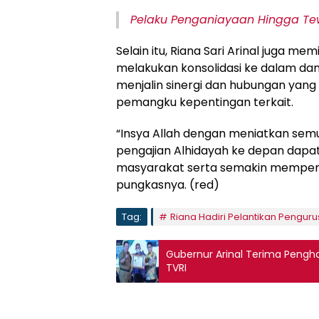
Pelaku Penganiayaan Hingga Tew
Selain itu, Riana Sari Arinal juga 
melakukan konsolidasi ke dalam dan
menjalin sinergi dan hubungan yang
pemangku kepentingan terkait.
“Insya Allah dengan meniatkan sem
pengajian Alhidayah ke depan dapa
masyarakat serta semakin memperku
pungkasnya. (red)
Tag:
Riana Hadiri Pelantikan Pengur
Gubernur Arinal Terima Peng
TVRI