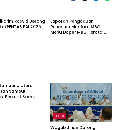
Alkarim Rasyid Borong
Laporan Pengaduan
i di PENTAS PAI 2026
Penerima Manfaat MBG:
Menu Dapur MBG Teratai
Lampung Utara Disorot,
Masyarakat Minta Satgas
Lakukan Investigasi
Lampung Utara
Pisah Sambut
s, Perkuat Sinergi
amtibmas
Berita
Wagub Jihan Dorong