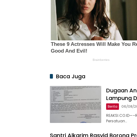
Baca Juga
Dugaan An
Lampung Di
Berita
06/08/2
REAKSI.CO.ID—–R
Persatuan…
Santri Alkarim Rasyid Borong Pr