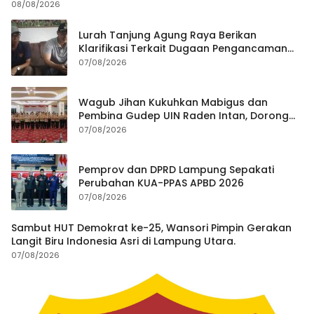
08/08/2026
Lurah Tanjung Agung Raya Berikan
Klarifikasi Terkait Dugaan Pengancaman
Antar Warga Yang Berujung Laporan ke
07/08/2026
Polisi
Wagub Jihan Kukuhkan Mabigus dan
Pembina Gudep UIN Raden Intan, Dorong
Penguatan Karakter Generasi Muda
07/08/2026
Pemprov dan DPRD Lampung Sepakati
Perubahan KUA-PPAS APBD 2026
07/08/2026
Sambut HUT Demokrat ke-25, Wansori Pimpin Gerakan
Langit Biru Indonesia Asri di Lampung Utara.
07/08/2026