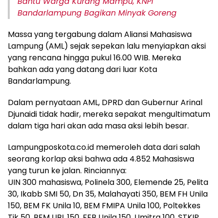
Bantu Warga Kurang Mampu, KNPI
Bandarlampung Bagikan Minyak Goreng
Massa yang tergabung dalam Aliansi Mahasiswa
Lampung (AML) sejak sepekan lalu menyiapkan aksi
yang rencana hingga pukul 16.00 WIB. Mereka
bahkan ada yang datang dari luar Kota
Bandarlampung.
Dalam pernyataan AML, DPRD dan Gubernur Arinal
Djunaidi tidak hadir, mereka sepakat mengultimatum
dalam tiga hari akan ada masa aksi lebih besar.
Lampungposkota.co.id memeroleh data dari salah
seorang korlap aksi bahwa ada 4.852 Mahasiswa
yang turun ke jalan. Rinciannya:
UIN 300 mahasiswa, Polinela 300, Elemende 25, Pelita
30, Ikabb SMI 50, Dn 35, Malahayati 350, BEM FH Unila
150, BEM FK Unila 10, BEM FMIPA Unila 100, Poltekkes
Tjk 50, BEM UBL 150, FEB Unila 150, Umitra 100, STKIP