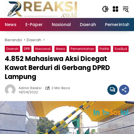
Langsung
ke
konten
News
E-Paper
Nasional
Daerah
Pemerintaha
Beranda
Daerah
Daerah
DPR
Nasional
News
Pemerintahan
Politik
SosBud
4.852 Mahasiswa Aksi Dicegat
Kawat Berduri di Gerbang DPRD
Lampung
Admin Reaksi
2 Min Baca
14/04/2022