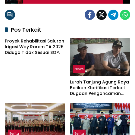
Masyarakat
Pos Terkait
Proyek Rehabilitasi Saluran
Irigasi Way Rarem TA 2026
Diduga Tidak Sesuai SOP.
News
Lurah Tanjung Agung Raya
Berikan Klarifikasi Terkait
Dugaan Pengancaman
Antar Warga Yang
Berujung Laporan ke Polisi
Berita
Berita