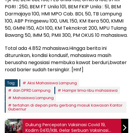
PGRI : 250, BEM FT Unila 101, BEM FKIP Unila : 51, BEM
Darmajaya 100, HMI MPO Cab. BDL 50, TB Lampung
100, ABP Pringsewu 100, UML 150, KM Itera 500, KMMI
50, GMNI 150, ADI 100, KM Teknokrat 200, MPU Tulang
Bawang 50, IMM 50, PMII 300, PM OKUS 10 mahasiswa.
Total ada 4.852 mahasiswa.Hingga berita ini
diturunkan, kondisi kondusif, mahasiswa masih
berusaha negosiasi membuka kawat berduri,bwater
road barier sudah tersingkir. [Hnf]
Tag:
Aksi Mahasiswa Lampung
dan DPRD Lampung
Hampir lima ribu mahasiswa
Mahasiswa Lampung
tertahan di depan pintu gerbang masuk kawasan Kantor
Gubernur
Dukung Percepatan Vaksinasi Covid 19,
Kodim 0410/KBL Gelar Serbuan Vaksinasi