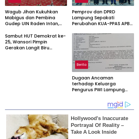
Wagub Jihan Kukuhkan
Pemprov dan DPRD
Mabigus dan Pembina
Lampung Sepakati
Gudep UIN Raden Intan,
Perubahan KUA-PPAS APBD
Dorong Penguatan
2026
Karakter Generasi Muda
Sambut HUT Demokrat ke-
25, Wansori Pimpin
Gerakan Langit Biru
Indonesia Asri di Lampung
Utara.
Berita
Dugaan Ancaman
terhadap Keluarga
Pengurus PWI Lampung
Dikawal Legislator dan
Jurnalis