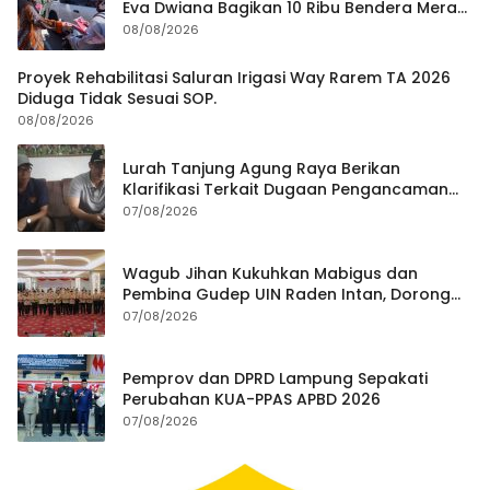
Eva Dwiana Bagikan 10 Ribu Bendera Merah
Putih ke Warga
08/08/2026
Proyek Rehabilitasi Saluran Irigasi Way Rarem TA 2026
Diduga Tidak Sesuai SOP.
08/08/2026
Lurah Tanjung Agung Raya Berikan
Klarifikasi Terkait Dugaan Pengancaman
Antar Warga Yang Berujung Laporan ke
07/08/2026
Polisi
Wagub Jihan Kukuhkan Mabigus dan
Pembina Gudep UIN Raden Intan, Dorong
Penguatan Karakter Generasi Muda
07/08/2026
Pemprov dan DPRD Lampung Sepakati
Perubahan KUA-PPAS APBD 2026
07/08/2026