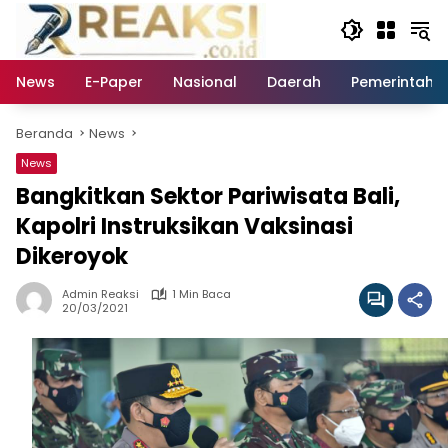
Langsung
ke
konten
News
E-Paper
Nasional
Daerah
Pemerintaha
Beranda
News
News
Bangkitkan Sektor Pariwisata Bali,
Kapolri Instruksikan Vaksinasi
Dikeroyok
Admin Reaksi
1 Min Baca
20/03/2021