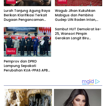
News
Berita
Lurah Tanjung Agung Raya
Wagub Jihan Kukuhkan
Berikan Klarifikasi Terkait
Mabigus dan Pembina
Dugaan Pengancaman
Gudep UIN Raden Intan,
Antar Warga Yang
Dorong Penguatan
Berujung Laporan ke Polisi
Karakter Generasi Muda
Sambut HUT Demokrat ke-
25, Wansori Pimpin
Gerakan Langit Biru
Indonesia Asri di Lampung
Utara.
Berita
Pemprov dan DPRD
Lampung Sepakati
Perubahan KUA-PPAS APBD
2026