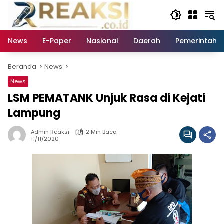
Langsung
ke
konten
News
E-Paper
Nasional
Daerah
Pemerintaha
Beranda
News
News
LSM PEMATANK Unjuk Rasa di Kejati
Lampung
Admin Reaksi
2 Min Baca
11/11/2020