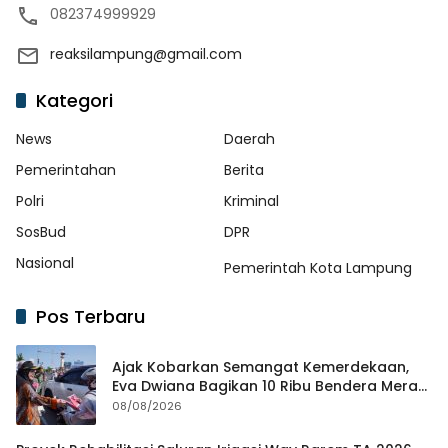
082374999929
reaksilampung@gmail.com
Kategori
News
Daerah
Pemerintahan
Berita
Polri
Kriminal
SosBud
DPR
Nasional
Pemerintah Kota Lampung
Pos Terbaru
Ajak Kobarkan Semangat Kemerdekaan,
Eva Dwiana Bagikan 10 Ribu Bendera Merah
Putih ke Warga
08/08/2026