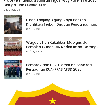
Proyek Rehabilitasi Saluran Irigasi Way Rarem TA 2026
Diduga Tidak Sesuai SOP.
08/08/2026
Lurah Tanjung Agung Raya Berikan
Klarifikasi Terkait Dugaan Pengancaman
Antar Warga Yang Berujung Laporan ke
07/08/2026
Polisi
Wagub Jihan Kukuhkan Mabigus dan
Pembina Gudep UIN Raden Intan, Dorong
Penguatan Karakter Generasi Muda
07/08/2026
Pemprov dan DPRD Lampung Sepakati
Perubahan KUA-PPAS APBD 2026
07/08/2026