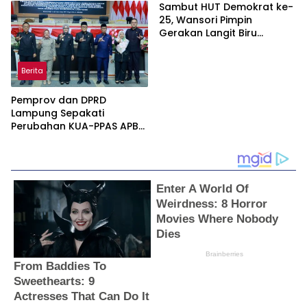
Berujung Laporan ke Polisi
Karakter Generasi Muda
Sambut HUT Demokrat ke-
25, Wansori Pimpin
Gerakan Langit Biru
Indonesia Asri di Lampung
Utara.
Berita
Pemprov dan DPRD
Lampung Sepakati
Perubahan KUA-PPAS APBD
2026