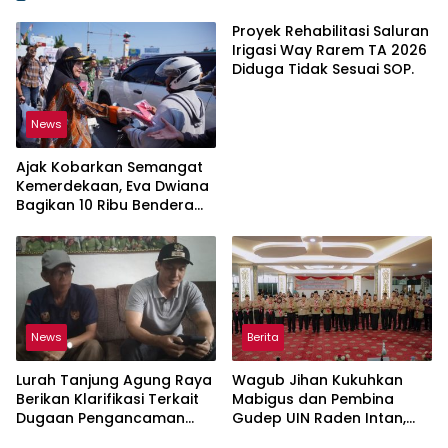
Proyek Rehabilitasi Saluran
Irigasi Way Rarem TA 2026
Diduga Tidak Sesuai SOP.
News
Ajak Kobarkan Semangat
Kemerdekaan, Eva Dwiana
Bagikan 10 Ribu Bendera
Merah Putih ke Warga
News
Berita
Lurah Tanjung Agung Raya
Wagub Jihan Kukuhkan
Berikan Klarifikasi Terkait
Mabigus dan Pembina
Dugaan Pengancaman
Gudep UIN Raden Intan,
Antar Warga Yang
Dorong Penguatan